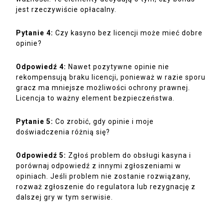
jest rzeczywiście opłacalny.
Pytanie 4:
Czy kasyno bez licencji może mieć dobre
opinie?
Odpowiedź 4:
Nawet pozytywne opinie nie
rekompensują braku licencji, ponieważ w razie sporu
gracz ma mniejsze możliwości ochrony prawnej.
Licencja to ważny element bezpieczeństwa.
Pytanie 5:
Co zrobić, gdy opinie i moje
doświadczenia różnią się?
Odpowiedź 5:
Zgłoś problem do obsługi kasyna i
porównaj odpowiedź z innymi zgłoszeniami w
opiniach. Jeśli problem nie zostanie rozwiązany,
rozważ zgłoszenie do regulatora lub rezygnację z
dalszej gry w tym serwisie.