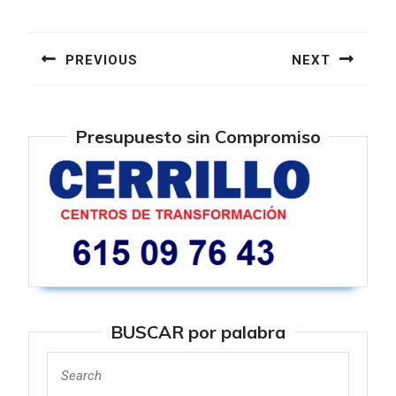
Navegación
de
PREVIOUS
NEXT
entradas
Previous
Next
post:
post:
Presupuesto sin Compromiso
BUSCAR por palabra
Search
for: