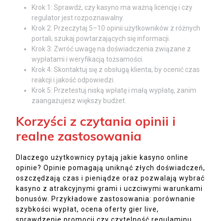
Krok 1: Sprawdź, czy kasyno ma ważną licencję i czy
regulator jest rozpoznawalny.
Krok 2: Przeczytaj 5–10 opinii użytkowników z różnych
portali; szukaj powtarzających się informacji.
Krok 3: Zwróć uwagę na doświadczenia związane z
wypłatami i weryfikacją tożsamości.
Krok 4: Skontaktuj się z obsługą klienta, by ocenić czas
reakcji i jakość odpowiedzi.
Krok 5: Przetestuj niską wpłatę i małą wypłatę, zanim
zaangażujesz większy budżet.
Korzyści z czytania opinii i
realne zastosowania
Dlaczego użytkownicy pytają jakie kasyno online
opinie? Opinie pomagają uniknąć złych doświadczeń,
oszczędzają czas i pieniądze oraz pozwalają wybrać
kasyno z atrakcyjnymi grami i uczciwymi warunkami
bonusów. Przykładowe zastosowania: porównanie
szybkości wypłat, ocena oferty gier live,
sprawdzenie promocji czy czytelność regulaminu.