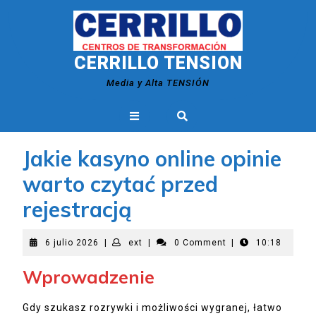
Skip
to
content
CERRILLO TENSION
Media y Alta TENSIÓN
Open
Button
Jakie kasyno online opinie
warto czytać przed
rejestracją
6
ext
6 julio 2026
|
ext
|
0 Comment
|
10:18
julio
2026
Wprowadzenie
Gdy szukasz rozrywki i możliwości wygranej, łatwo