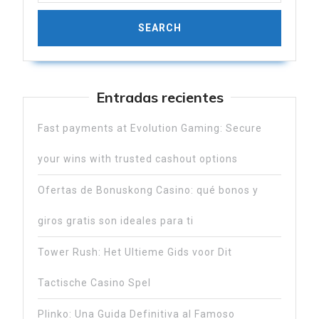
Entradas recientes
Fast payments at Evolution Gaming: Secure
your wins with trusted cashout options
Ofertas de Bonuskong Casino: qué bonos y
giros gratis son ideales para ti
Tower Rush: Het Ultieme Gids voor Dit
Tactische Casino Spel
Plinko: Una Guida Definitiva al Famoso