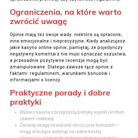
Ograniczenia, na które warto
zwrócić uwagę
Opinie mają też swoje wady: niektóre są opłacone,
inne emocjonalne i nieprecyzyjne. Kiedy analizujesz
jakie kasyno online opinie, pamiętaj, że pojedynczy
negatywny komentarz nie musi oznaczać oszustwa,
a przesadnie pozytywne recenzje mogą być
zmanipulowane. Dlatego zawsze łącz opinie z
faktami: regulaminem, warunkami bonusów i
informacjami o licencji.
Praktyczne porady i dobre
praktyki
Wybierz kasyna z przejrzystą polityką wypłat i krótkim
czasem realizacji.
Zwracaj uwagę na warunki obrotu przy bonusach —
mogą znacząco wpłynąć na realne koszty.