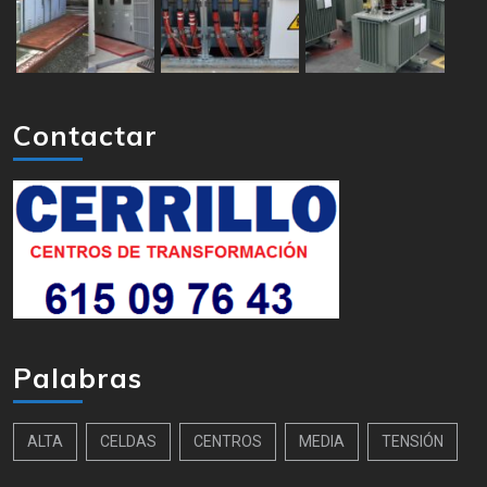
Contactar
Palabras
ALTA
CELDAS
CENTROS
MEDIA
TENSIÓN