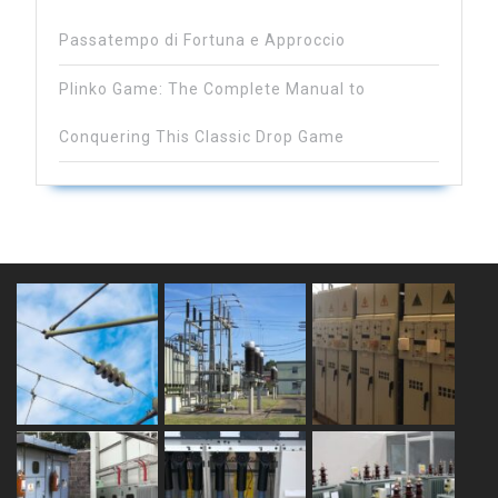
Passatempo di Fortuna e Approccio
Plinko Game: The Complete Manual to
Conquering This Classic Drop Game