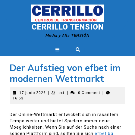
Skip
to
content
CERRILLO TENSION
Media y Alta TENSIÓN
Open
Button
Der Aufstieg von efbet im
modernen Wettmarkt
17
ext
17 junio 2026
|
ext
|
0 Comment
|
junio
16:53
2026
Der Online-Wettmarkt entwickelt sich in rasantem
Tempo weiter und bietet Spielern immer neue
Moeglichkeiten. Wenn Sie auf der Suche nach einer
soliden Plattform sind, sollten Sie sich
efbet bg