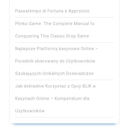
Passatempo di Fortuna e Approccio
Plinko Game: The Complete Manual to
Conquering This Classic Drop Game
Najlepsze Platformy kasynowe Online –
Poradnik skierowany do Użytkowników
Szukających Unikalnych Doświadczeń
Jak dokładnie Korzystać z Opcji BLIK w
Kasynach Online – Kompendium dla
Użytkowników