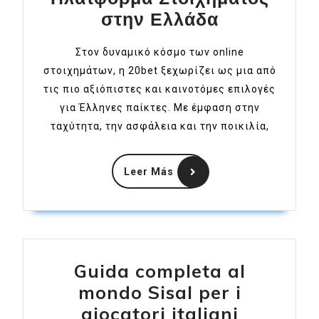
20bet:
στην Ελλάδα
Η
Στον δυναμικό κόσμο των online
Κορυφαία
στοιχημάτων, η 20bet ξεχωρίζει ως μια από
Πλατφόρμ
τις πιο αξιόπιστες και καινοτόμες επιλογές
Στοιχήματο
για Έλληνες παίκτες. Με έμφαση στην
στην
ταχύτητα, την ασφάλεια και την ποικιλία,
Ελλάδα
Leer
Leer Más
Más
Guida completa al
mondo Sisal per i
Guida
giocatori italiani