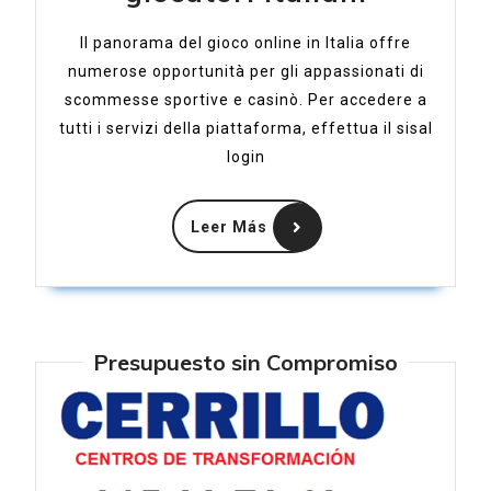
complet
Il panorama del gioco online in Italia offre
al
numerose opportunità per gli appassionati di
mondo
scommesse sportive e casinò. Per accedere a
Sisal
tutti i servizi della piattaforma, effettua il sisal
per
login
i
Leer
giocator
Leer Más
Más
italiani
Presupuesto sin Compromiso