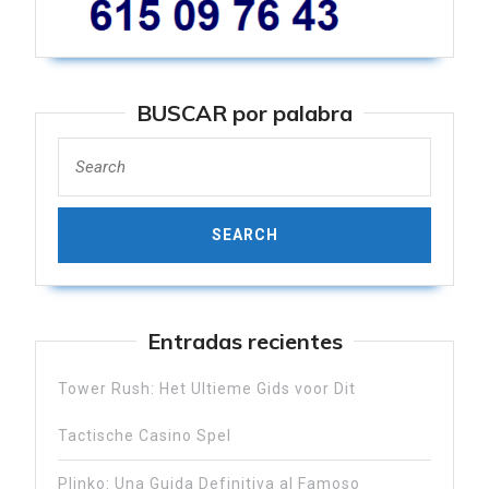
BUSCAR por palabra
Search
for:
Entradas recientes
Tower Rush: Het Ultieme Gids voor Dit
Tactische Casino Spel
Plinko: Una Guida Definitiva al Famoso