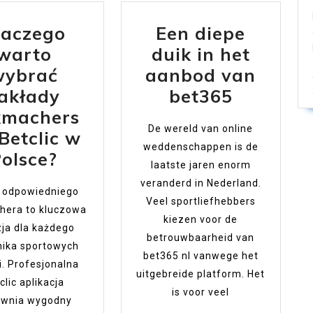
laczego
Een diepe
warto
duik in het
wybrać
aanbod van
Een
akłady
bet365
diepe
kmachers
De wereld van online
duik
 Betclic w
weddenschappen is de
Dlaczego
in
olsce?
laatste jaren enorm
warto
het
veranderd in Nederland.
 odpowiedniego
wybrać
aanbod
Veel sportliefhebbers
hera to kluczowa
zakłady
van
kiezen voor de
ja dla każdego
bukmacherskie
bet365
betrouwbaarheid van
nika sportowych
bet365 nl vanwege het
Betclic
i. Profesjonalna
uitgebreide platform. Het
w
clic aplikacja
is voor veel
Polsce?
wnia wygodny