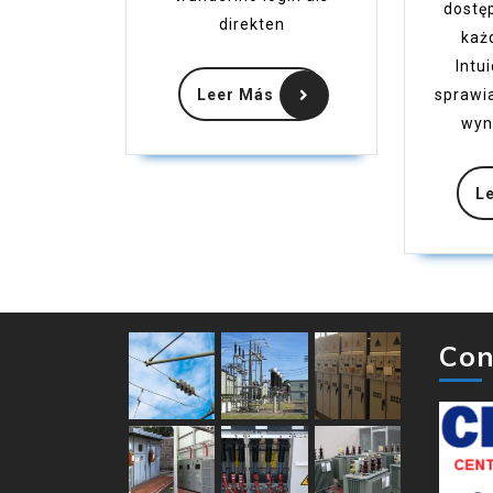
dostę
direkten
każ
Intu
Leer
Leer Más
sprawia
Más
wyn
L
Con