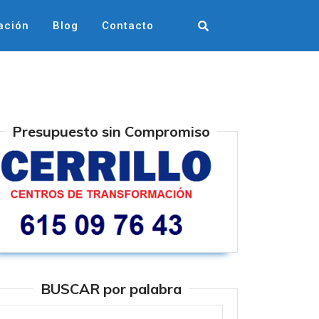
ación
Blog
Contacto
Presupuesto sin Compromiso
BUSCAR por palabra
Search