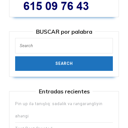
BUSCAR por palabra
Search
for:
Entradas recientes
Pin up ilə tanışlıq: sadəlik və rəngarəngliyin
ahəngi