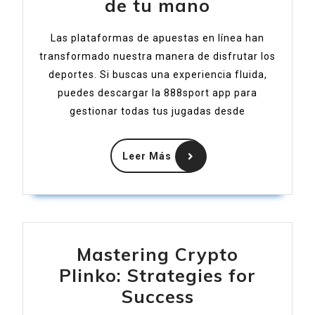
Análisis
de tu mano
completo
Las plataformas de apuestas en línea han
de
transformado nuestra manera de disfrutar los
888sport:
deportes. Si buscas una experiencia fluida,
Apuestas
puedes descargar la 888sport app para
deportivas
gestionar todas tus jugadas desde
al
Leer
alcance
Leer Más
Más
de
tu
mano
Mastering Crypto
Plinko: Strategies for
Mastering
Success