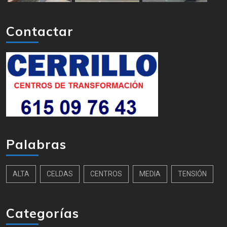
Contactar
Palabras
ALTA
CELDAS
CENTROS
MEDIA
TENSIÓN
Categorías