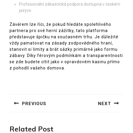
Profesionální zákaznická podpora dostupná v českém
jazyce.
Závěrem lze říci, že pokud hledáte spolehlivého
partnera pro své herní zážitky, tato platforma
představuje špičku na současném trhu. Je důležité
vždy pamatovat na zásady zodpovědného hraní,
stanovit si limity a brát sázky primárně jako formu
zábavy. Díky férovým podmínkám a transparentnosti
se zde budete cítit jako v opravdovém kasinu přímo
z pohodlí vašeho domova.
Navegación
de
PREVIOUS
NEXT
entradas
Previous
Next
post:
post:
Related Post