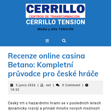
Skip
to
content
CERRILLO TENSION
Media y Alta TENSIÓN
Open
Button
Recenze online casina
Betano: Kompletní
průvodce pro české hráče
5
ext
5 junio 2026
|
ext
|
0 Comment
|
junio
18:32
2026
Český trh s hazardními hrami se v posledních letech
dynamicky rozvíjí a přináší mnoho nových možností