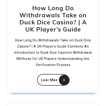
How Long Do
Withdrawals Take on
Duck Dice Casino? | A
How
UK Player’s Guide
Long
How Long Do Withdrawals Take on Duck Dice
Do
Casino? | A UK Player’s Guide Contents An
Withdr
Introduction to Duck Dice Casino’s Withdrawal
Take
Methods for UK Players Understanding the
on
Verification Process
Duck
Leer
Dice
Leer Más
Más
Casino?
|
A