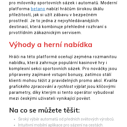
pro milovníky sportovních sázek i automatů. Moderní
platforma
betano
nabízí hráčům širokou škálu
příležitostí, jak si užít zábavu v bezpečném
prostředí. Je to jedna z nejvyhledávanějších
destinací, která kombinuje přehledné rozhraní s
prvotřídním zákaznickým servisem.
Výhody a herní nabídka
Hráči na této platformě oceňují zejména rozmanitou
nabídku, která zahrnuje populární kasinové hry i
komplexní sekci sportovních sázek. Pro nováčky jsou
připraveny zajímavé vstupní bonusy, zatímco stálí
klienti mohou těžit z pravidelných promo akcí.
Kvalita
grafického zpracování a rychlost výplat
jsou klíčovými
parametry, díky kterým si tento operátor vybudoval
mezi českými uživateli vynikající pověst.
Na co se můžete těšit:
Široký výběr automatů od předních světových výrobců.
Intuitivní mobilní aplikace pro sázení na cestách.