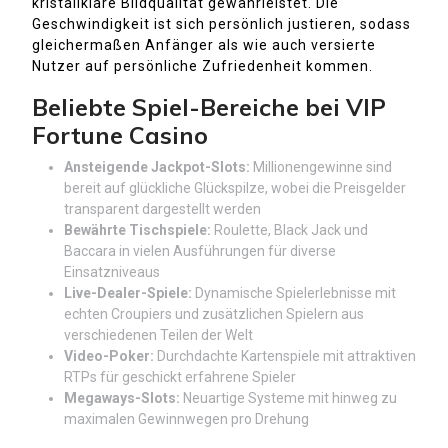
kristallklare Bildqualität gewährleistet. Die
Geschwindigkeit ist sich persönlich justieren, sodass
gleichermaßen Anfänger als wie auch versierte
Nutzer auf persönliche Zufriedenheit kommen.
Beliebte Spiel-Bereiche bei VIP
Fortune Casino
Ansteigende Jackpot-Slots:
Millionengewinne sind
bereit auf glückliche Glückspilze, wobei die Preisgelder
transparent dargestellt werden
Bewährte Tischspiele:
Roulette, Black Jack und
Baccara in vielen Ausführungen für diverse
Einsatzniveaus
Live-Dealer-Spiele:
Dynamische Spielerlebnisse mit
echten Croupiers und zusätzlichen Spielern aus
verschiedenen Teilen der Welt
Video-Poker:
Durchdachte Kartenspiele mit attraktiven
RTPs für geschickt erfahrene Spieler
Megaways-Slots:
Neuartige Systeme mit hinweg zu
maximalen Gewinnwegen pro Drehung