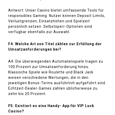
Antwort: Unser Casino bietet umfassende Tools für
responsibles Gaming. Nutzer können Deposit-Limits,
Verlustgrenzen, Einsatzhöhen und Spielzeit
persönlich setzen. Selbstsperr-Optionen sind
verfügbar ebenfalls zur Auswahl.
F4: Welche Art von Titel zählen zur Erfüllung der
Umsatzanforderungen bei?
A4: Die überwiegenden Automatenspiele tragen zu
100 Prozent zur Umsatzanforderung hinzu.
Klassische Spiele wie Roulette und Black Jack
weisen verschiedene Wertungen, die in den
jeweiligen Bonus-Terms ausführlich aufgeführt sind.
Echtzeit-Dealer-Games zählen üblicherweise zu
zehn bis 20 Prozent.
F5: Existiert es eine Handy- App für VIP Luck
Casino?