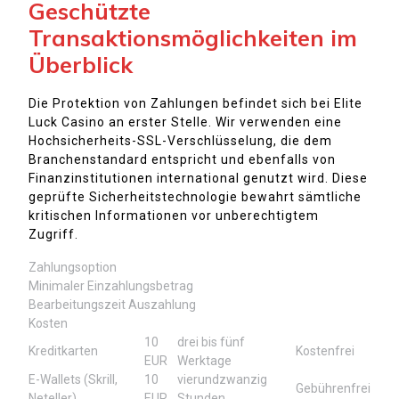
Geschützte
Transaktionsmöglichkeiten im
Überblick
Die Protektion von Zahlungen befindet sich bei Elite
Luck Casino an erster Stelle. Wir verwenden eine
Hochsicherheits-SSL-Verschlüsselung, die dem
Branchenstandard entspricht und ebenfalls von
Finanzinstitutionen international genutzt wird. Diese
geprüfte Sicherheitstechnologie bewahrt sämtliche
kritischen Informationen vor unberechtigtem
Zugriff.
Zahlungsoption
Minimaler Einzahlungsbetrag
Bearbeitungszeit Auszahlung
Kosten
10
drei bis fünf
Kreditkarten
Kostenfrei
EUR
Werktage
E-Wallets (Skrill,
10
vierundzwanzig
Gebührenfrei
Neteller)
EUR
Stunden