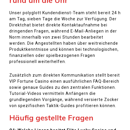
rund um die Uhr
Unser polyglott Kundendienst-Team steht bereit 24 h
am Tag, sieben Tage die Woche zur Verfügung. Der
Direktchat bietet direkte Kontaktaufnahme bei
dringenden Fragen, während E-Mail-Anliegen in der
Norm innerhalb von zwei Stunden bearbeitet
werden. Die Angestellten haben über weitreichende
Produktkenntnisse und können bei technologischen,
finanziellen oder spielbezogenen Fragen
professionell weiterhelfen.
Zusätzlich zum direkten Kommunikation stellt bereit
VIP Fortune Casino einen ausführlichen FAQ-Bereich
sowie genaue Guides zu den zentralen Funktionen.
Tutorial-Videos vermitteln Anfängern die
grundlegenden Vorgänge, während versierte Zocker
von spezifischen Taktik-Guides profitieren können.
Häufig gestellte Fragen