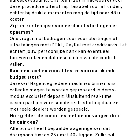
adresbevestiging. Ons team zet in nauwgezet voor
deze procedure uiterst rap faisabel voor afronden,
echter bij drukke momenten mag de tijd naar 48 u
kosten.
Zijn er kosten geassocieerd met stortingen en
opnames?
Ons vragen nul bedragen door voor stortingen of
uitbetalingen met iDEAL, PayPal met creditcards. Let
echter: jouw persoonlijke bank kan eventueel
tarieven rekenen dat gescheiden van de controle
vallen.
Kan men spellen vooraf testen voordat ik echt
budget stort?
Jazeker! Nagenoeg iedere machines binnen ons
collectie mogen te worden geprobeerd in demo-
modus exclusief deposit. Uitsluitend real-time
casino partijen vereisen de reële storting daar ze
met reële dealers worden gespeeld.
Hoe gelden de condities met de ontvangen door
beloningen?
Alle bonus heeft bepaalde wageringeisen dat
doorgaans tussen 25x met 40x liggen. Zulks wil