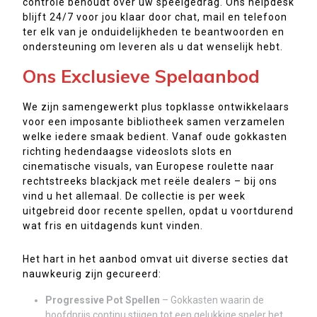
controle behoudt over uw speelgedrag. Ons helpdesk
blijft 24/7 voor jou klaar door chat, mail en telefoon
ter elk van je onduidelijkheden te beantwoorden en
ondersteuning om leveren als u dat wenselijk hebt.
Ons Exclusieve Spelaanbod
We zijn samengewerkt plus topklasse ontwikkelaars
voor een imposante bibliotheek samen verzamelen
welke iedere smaak bedient. Vanaf oude gokkasten
richting hedendaagse videoslots slots en
cinematische visuals, van Europese roulette naar
rechtstreeks blackjack met reële dealers – bij ons
vind u het allemaal. De collectie is per week
uitgebreid door recente spellen, opdat u voortdurend
wat fris en uitdagends kunt vinden.
Het hart in het aanbod omvat uit diverse secties dat
nauwkeurig zijn gecureerd:
Progressive Pot Spellen
– Gokkasten waarin de
hoofdprijs continu stijgen tot een gelukkige speler het