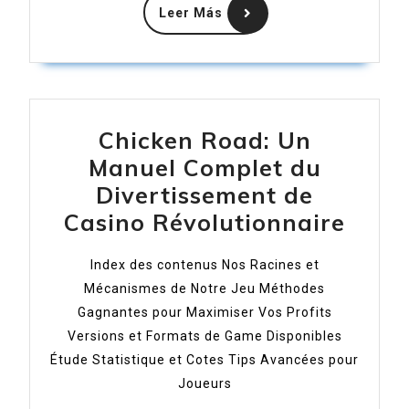
Leer
Rozrywki
Leer Más
Más
w
Świecie
Hazardu
Chicken Road: Un
Manuel Complet du
Divertissement de
Chic
Casino Révolutionnaire
Road
Index des contenus Nos Racines et
Un
Mécanismes de Notre Jeu Méthodes
Manu
Gagnantes pour Maximiser Vos Profits
Comp
Versions et Formats de Game Disponibles
du
Étude Statistique et Cotes Tips Avancées pour
Diver
Joueurs