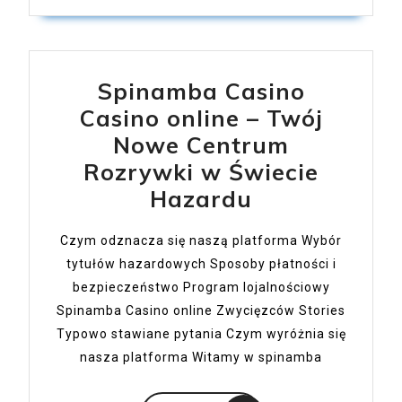
Spinamba Casino
Casino online – Twój
Nowe Centrum
Rozrywki w Świecie
Spinamba
Hazardu
Casino
Czym odznacza się naszą platforma Wybór
Casino
tytułów hazardowych Sposoby płatności i
online
bezpieczeństwo Program lojalnościowy
–
Spinamba Casino online Zwycięzców Stories
Twój
Typowo stawiane pytania Czym wyróżnia się
Nowe
nasza platforma Witamy w spinamba
Centrum