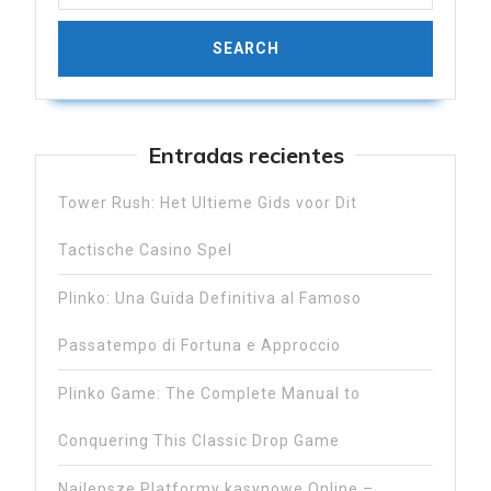
Entradas recientes
Tower Rush: Het Ultieme Gids voor Dit
Tactische Casino Spel
Plinko: Una Guida Definitiva al Famoso
Passatempo di Fortuna e Approccio
Plinko Game: The Complete Manual to
Conquering This Classic Drop Game
Najlepsze Platformy kasynowe Online –