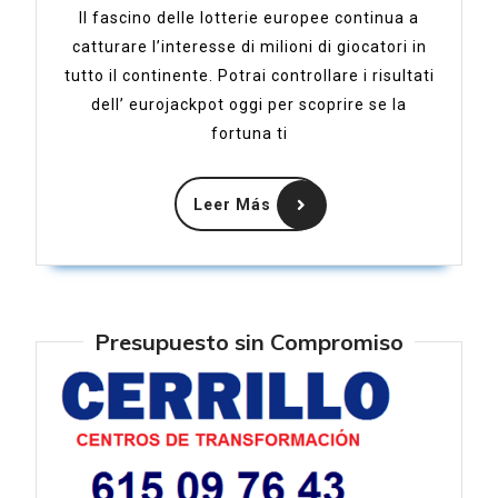
Il fascino delle lotterie europee continua a
curio
catturare l’interesse di milioni di giocatori in
sul
tutto il continente. Potrai controllare i risultati
mon
dell’ eurojackpot oggi per scoprire se la
dell’
fortuna ti
Leer
Leer Más
Más
Presupuesto sin Compromiso