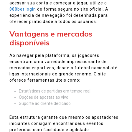
acessar sua conta e começar a jogar, utilize o
888bet login
de forma segura no site oficial. A
experiência de navegação foi desenhada para
oferecer praticidade a todos os usuários.
Vantagens e mercados
disponíveis
Ao navegar pela plataforma, os jogadores
encontram uma variedade impressionante de
mercados esportivos, desde o futebol nacional até
ligas internacionais de grande renome. O site
oferece ferramentas úteis como:
Estatísticas de partidas em tempo real
Opções de apostas ao vivo
Suporte ao cliente dedicado
Esta estrutura garante que mesmo os apostadores
iniciantes consigam encontrar seus eventos
preferidos com facilidade e agilidade.