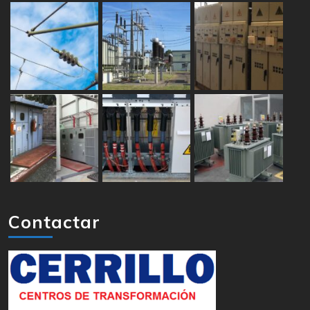
Contactar