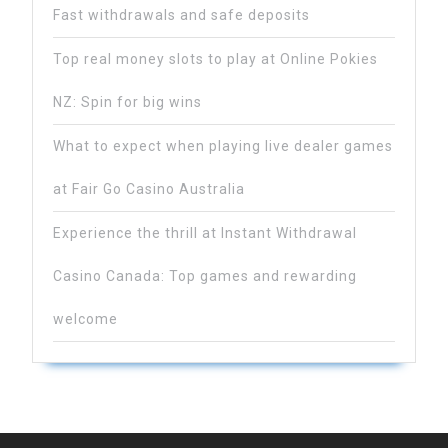
Fast withdrawals and safe deposits
Top real money slots to play at Online Pokies
NZ: Spin for big wins
What to expect when playing live dealer games
at Fair Go Casino Australia
Experience the thrill at Instant Withdrawal
Casino Canada: Top games and rewarding
welcome