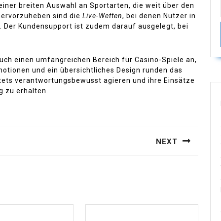
 einer breiten Auswahl an Sportarten, die weit über den
hervorzuheben sind die
Live-Wetten
, bei denen Nutzer in
. Der Kundensupport ist zudem darauf ausgelegt, bei
uch einen umfangreichen Bereich für Casino-Spiele an,
otionen und ein übersichtliches Design runden das
stets verantwortungsbewusst agieren und ihre Einsätze
g zu erhalten.
NEXT
Next
post: