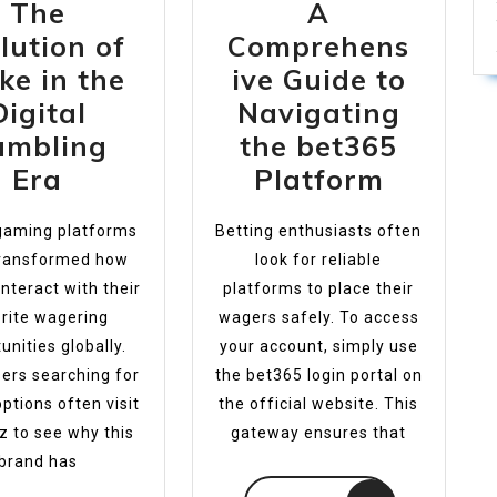
The
A
lution of
Comprehens
ke in the
ive Guide to
Digital
Navigating
ambling
the bet365
The
A
Era
Platform
Evolution
Compre
gaming platforms
Betting enthusiasts often
of
Guide
transformed how
look for reliable
Stake
to
interact with their
platforms to place their
in
Navigat
rite wagering
wagers safely. To access
the
the
unities globally.
your account, simply use
Digital
bet365
ers searching for
the bet365 login portal on
Gambling
Platfor
options often visit
the official website. This
z to see why this
gateway ensures that
Era
brand has
Leer