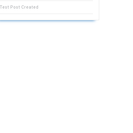
Test Post Created
hensive
ing
m