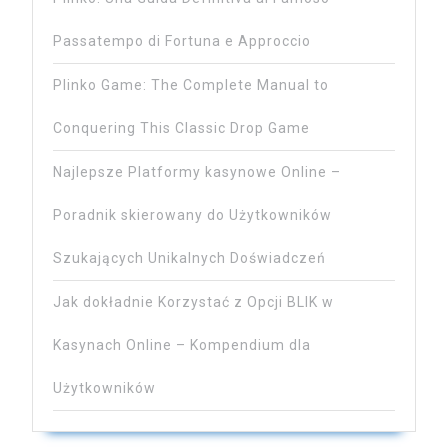
Passatempo di Fortuna e Approccio
Plinko Game: The Complete Manual to
Conquering This Classic Drop Game
Najlepsze Platformy kasynowe Online –
Poradnik skierowany do Użytkowników
Szukających Unikalnych Doświadczeń
Jak dokładnie Korzystać z Opcji BLIK w
Kasynach Online – Kompendium dla
Użytkowników