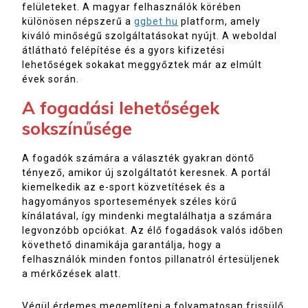
felületeket. A magyar felhasználók körében
különösen népszerű a
ggbet hu
platform, amely
kiváló minőségű szolgáltatásokat nyújt. A weboldal
átlátható felépítése és a gyors kifizetési
lehetőségek sokakat meggyőztek már az elmúlt
évek során.
A fogadási lehetőségek
sokszínűsége
A fogadók számára a választék gyakran döntő
tényező, amikor új szolgáltatót keresnek. A portál
kiemelkedik az e-sport közvetítések és a
hagyományos sportesemények széles körű
kínálatával, így mindenki megtalálhatja a számára
legvonzóbb opciókat. Az élő fogadások valós időben
követhető dinamikája garantálja, hogy a
felhasználók minden fontos pillanatról értesüljenek
a mérkőzések alatt.
Végül érdemes megemlíteni a folyamatosan frissülő