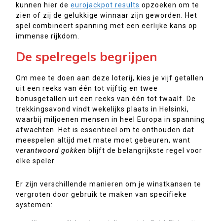
kunnen hier de
eurojackpot results
opzoeken om te
zien of zij de gelukkige winnaar zijn geworden. Het
spel combineert spanning met een eerlijke kans op
immense rijkdom.
De spelregels begrijpen
Om mee te doen aan deze loterij, kies je vijf getallen
uit een reeks van één tot vijftig en twee
bonusgetallen uit een reeks van één tot twaalf. De
trekkingsavond vindt wekelijks plaats in Helsinki,
waarbij miljoenen mensen in heel Europa in spanning
afwachten. Het is essentieel om te onthouden dat
meespelen altijd met mate moet gebeuren, want
verantwoord gokken
blijft de belangrijkste regel voor
elke speler.
Er zijn verschillende manieren om je winstkansen te
vergroten door gebruik te maken van specifieke
systemen: