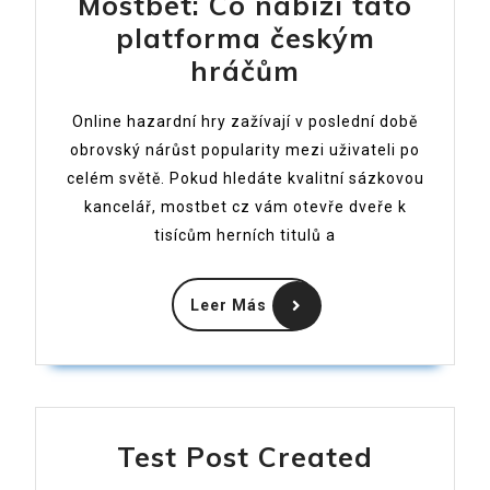
Mostbet: Co nabízí tato
platforma českým
Kompletní
hráčům
recenze
Online hazardní hry zažívají v poslední době
Mostbet:
obrovský nárůst popularity mezi uživateli po
Co
celém světě. Pokud hledáte kvalitní sázkovou
nabízí
kancelář, mostbet cz vám otevře dveře k
tato
tisícům herních titulů a
platforma
Leer
českým
Leer Más
Más
hráčům
Test
Test Post Created
Post