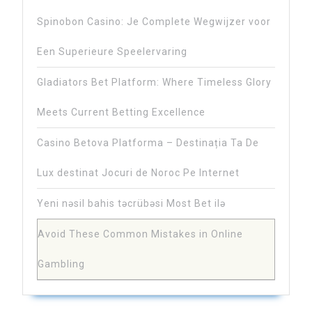
Spinobon Casino: Je Complete Wegwijzer voor
Een Superieure Speelervaring
Gladiators Bet Platform: Where Timeless Glory
Meets Current Betting Excellence
Casino Betova Platforma – Destinația Ta De
Lux destinat Jocuri de Noroc Pe Internet
Yeni nəsil bahis təcrübəsi Most Bet ilə
Avoid These Common Mistakes in Online
Gambling