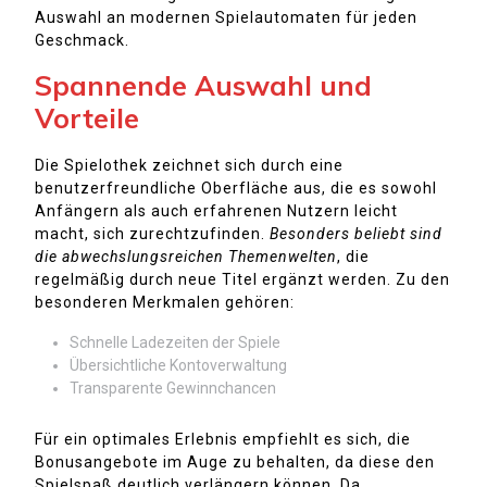
Auswahl an modernen Spielautomaten für jeden
Geschmack.
Spannende Auswahl und
Vorteile
Die Spielothek zeichnet sich durch eine
benutzerfreundliche Oberfläche aus, die es sowohl
Anfängern als auch erfahrenen Nutzern leicht
macht, sich zurechtzufinden.
Besonders beliebt sind
die abwechslungsreichen Themenwelten
, die
regelmäßig durch neue Titel ergänzt werden. Zu den
besonderen Merkmalen gehören:
Schnelle Ladezeiten der Spiele
Übersichtliche Kontoverwaltung
Transparente Gewinnchancen
Für ein optimales Erlebnis empfiehlt es sich, die
Bonusangebote im Auge zu behalten, da diese den
Spielspaß deutlich verlängern können. Da