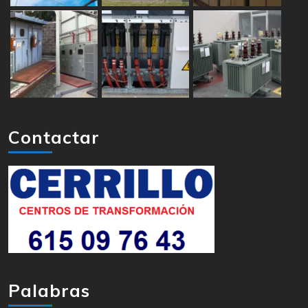
Contactar
Palabras