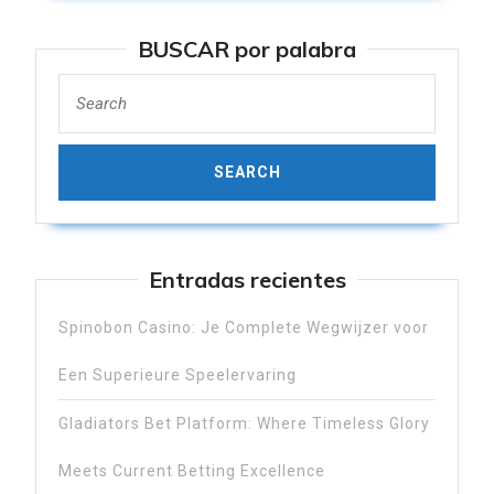
BUSCAR por palabra
Search
for:
Entradas recientes
Spinobon Casino: Je Complete Wegwijzer voor
Een Superieure Speelervaring
Gladiators Bet Platform: Where Timeless Glory
Meets Current Betting Excellence