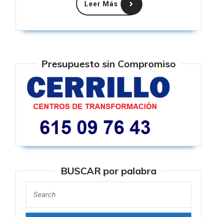
Olar?
Leer Más
Más
Presupuesto sin Compromiso
BUSCAR por palabra
Search
for: