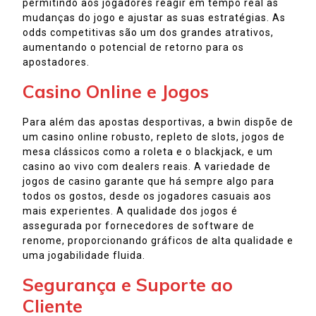
permitindo aos jogadores reagir em tempo real às
mudanças do jogo e ajustar as suas estratégias. As
odds competitivas são um dos grandes atrativos,
aumentando o potencial de retorno para os
apostadores.
Casino Online e Jogos
Para além das apostas desportivas, a bwin dispõe de
um casino online robusto, repleto de slots, jogos de
mesa clássicos como a roleta e o blackjack, e um
casino ao vivo com dealers reais. A variedade de
jogos de casino garante que há sempre algo para
todos os gostos, desde os jogadores casuais aos
mais experientes. A qualidade dos jogos é
assegurada por fornecedores de software de
renome, proporcionando gráficos de alta qualidade e
uma jogabilidade fluida.
Segurança e Suporte ao
Cliente