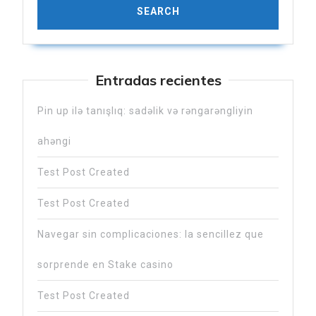
Entradas recientes
Pin up ilə tanışlıq: sadəlik və rəngarəngliyin
ahəngi
Test Post Created
Test Post Created
Navegar sin complicaciones: la sencillez que
sorprende en Stake casino
Test Post Created