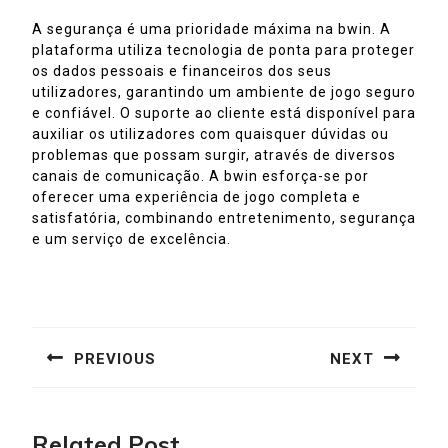
A segurança é uma prioridade máxima na bwin. A
plataforma utiliza tecnologia de ponta para proteger
os dados pessoais e financeiros dos seus
utilizadores, garantindo um ambiente de jogo seguro
e confiável. O suporte ao cliente está disponível para
auxiliar os utilizadores com quaisquer dúvidas ou
problemas que possam surgir, através de diversos
canais de comunicação. A bwin esforça-se por
oferecer uma experiência de jogo completa e
satisfatória, combinando entretenimento, segurança
e um serviço de excelência.
Navegación
de
PREVIOUS
NEXT
entradas
Previous
Next
post:
post:
Related Post