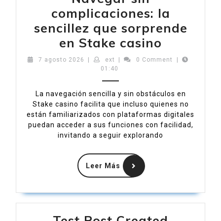
complicaciones: la
sencillez que sorprende
Navegar
en Stake casino
sin
7
ext
7 agosto 2026
|
ext
|
0 Comment
|
complica
agosto
01:40
2026
la
La navegación sencilla y sin obstáculos en
sencillez
Stake casino facilita que incluso quienes no
que
están familiarizados con plataformas digitales
puedan acceder a sus funciones con facilidad,
sorprend
invitando a seguir explorando
en
Stake
Leer
Leer Más
Más
casino
Test
Test Post Created