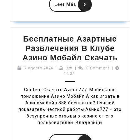
Leer
Leer Más
Más
Бесплатные Азартные
Развлечения В Клубе
Бесп
Азино Мобайл Скачать
Азар
7
ext
7 agosto 2026
|
ext
|
0 Comment
|
Разв
agosto
14:35
2026
В
Content Скачать Azino 777: Мобильное
Клуб
приложение Азино Мобайл А как играть в
Азин
Азиномобайл 888 бесплатно? Лучший
показатель честной работы Азино777 – это
Моба
безупречные отзывы о казино от его
Скач
пользователей. Владельцы
Leer