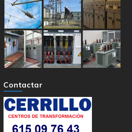
Contactar