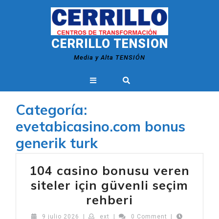
Skip
to
content
CERRILLO TENSION
Media y Alta TENSIÓN
Open
Button
Categoría:
evetabicasino.com bonus
generik turk
104 casino bonusu veren
siteler için güvenli seçim
104
rehberi
casino
9
ext
9 julio 2026
|
ext
|
0 Comment
|