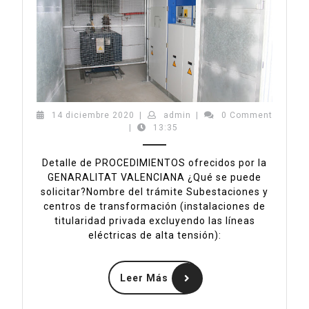
transfo
14
admin
14 diciembre 2020
|
admin
|
0 Comment
diciembre
|
13:35
2020
Detalle de PROCEDIMIENTOS ofrecidos por la
GENARALITAT VALENCIANA ¿Qué se puede
solicitar?Nombre del trámite Subestaciones y
centros de transformación (instalaciones de
titularidad privada excluyendo las líneas
eléctricas de alta tensión):
Leer
Leer Más
Más