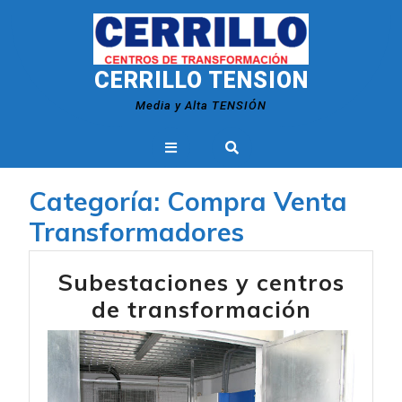
Skip
to
content
CERRILLO TENSION
Media y Alta TENSIÓN
Open
Button
Categoría:
Compra Venta
Transformadores
Subestaciones y centros
Subesta
de transformación
y
centros
de