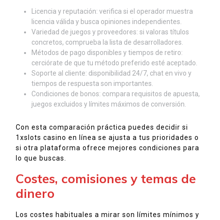
Licencia y reputación: verifica si el operador muestra
licencia válida y busca opiniones independientes.
Variedad de juegos y proveedores: si valoras títulos
concretos, comprueba la lista de desarrolladores.
Métodos de pago disponibles y tiempos de retiro:
cerciórate de que tu método preferido esté aceptado.
Soporte al cliente: disponibilidad 24/7, chat en vivo y
tiempos de respuesta son importantes.
Condiciones de bonos: compara requisitos de apuesta,
juegos excluidos y límites máximos de conversión.
Con esta comparación práctica puedes decidir si
1xslots casino en línea se ajusta a tus prioridades o
si otra plataforma ofrece mejores condiciones para
lo que buscas.
Costes, comisiones y temas de
dinero
Los costes habituales a mirar son límites mínimos y