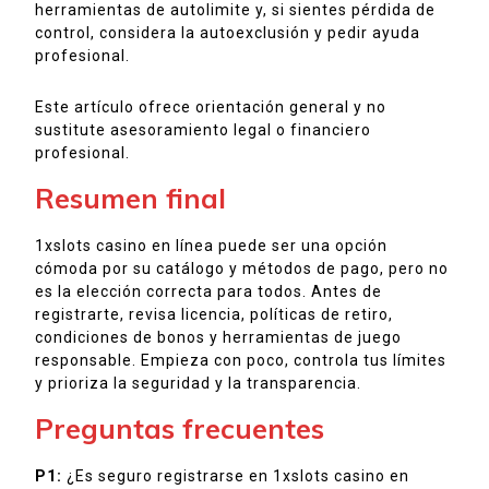
herramientas de autolimite y, si sientes pérdida de
control, considera la autoexclusión y pedir ayuda
profesional.
Este artículo ofrece orientación general y no
sustitute asesoramiento legal o financiero
profesional.
Resumen final
1xslots casino en línea puede ser una opción
cómoda por su catálogo y métodos de pago, pero no
es la elección correcta para todos. Antes de
registrarte, revisa licencia, políticas de retiro,
condiciones de bonos y herramientas de juego
responsable. Empieza con poco, controla tus límites
y prioriza la seguridad y la transparencia.
Preguntas frecuentes
P1:
¿Es seguro registrarse en 1xslots casino en