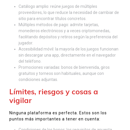
Catálogo amplio: reúne juegos de múltiples
proveedores, lo que reduce la necesidad de cambiar de
sitio para encontrar títulos concretos.
Múltiples métodos de pago: admite tarjetas,
monederos electrónicos y a veces criptomonedas,
facilitando depósitos y retiros según la preferencia del
jugador.
Accesibilidad móvil: la mayoría de los juegos funcionan
sin descargar una app, directamente en el navegador
del teléfono.
Promociones variadas: bonos de bienvenida, giros
gratuitos y torneos son habituales, aunque con
condiciones adjuntas.
Límites, riesgos y cosas a
vigilar
Ninguna plataforma es perfecta. Estos son los
puntos más importantes a tener en cuenta:
Condiciones de los bonos: los requisitos de apuesta