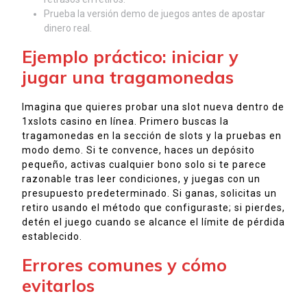
Prueba la versión demo de juegos antes de apostar
dinero real.
Ejemplo práctico: iniciar y
jugar una tragamonedas
Imagina que quieres probar una slot nueva dentro de
1xslots casino en línea. Primero buscas la
tragamonedas en la sección de slots y la pruebas en
modo demo. Si te convence, haces un depósito
pequeño, activas cualquier bono solo si te parece
razonable tras leer condiciones, y juegas con un
presupuesto predeterminado. Si ganas, solicitas un
retiro usando el método que configuraste; si pierdes,
detén el juego cuando se alcance el límite de pérdida
establecido.
Errores comunes y cómo
evitarlos