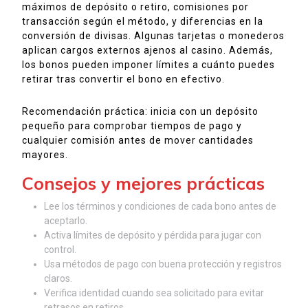
máximos de depósito o retiro, comisiones por
transacción según el método, y diferencias en la
conversión de divisas. Algunas tarjetas o monederos
aplican cargos externos ajenos al casino. Además,
los bonos pueden imponer límites a cuánto puedes
retirar tras convertir el bono en efectivo.
Recomendación práctica: inicia con un depósito
pequeño para comprobar tiempos de pago y
cualquier comisión antes de mover cantidades
mayores.
Consejos y mejores prácticas
Lee los términos y condiciones de cada bono antes de
aceptarlo.
Activa límites de depósito y pérdida para jugar con
control.
Usa métodos de pago con buena protección y registros
claros.
Verifica identidad cuando sea solicitado para evitar
retrasos en retiros.