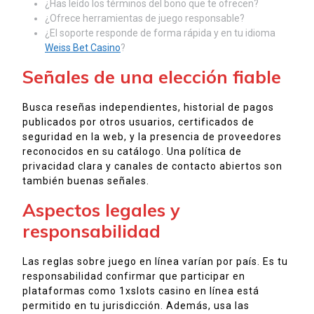
¿Has leído los términos del bono que te ofrecen?
¿Ofrece herramientas de juego responsable?
¿El soporte responde de forma rápida y en tu idioma
Weiss Bet Casino
?
Señales de una elección fiable
Busca reseñas independientes, historial de pagos
publicados por otros usuarios, certificados de
seguridad en la web, y la presencia de proveedores
reconocidos en su catálogo. Una política de
privacidad clara y canales de contacto abiertos son
también buenas señales.
Aspectos legales y
responsabilidad
Las reglas sobre juego en línea varían por país. Es tu
responsabilidad confirmar que participar en
plataformas como 1xslots casino en línea está
permitido en tu jurisdicción. Además, usa las