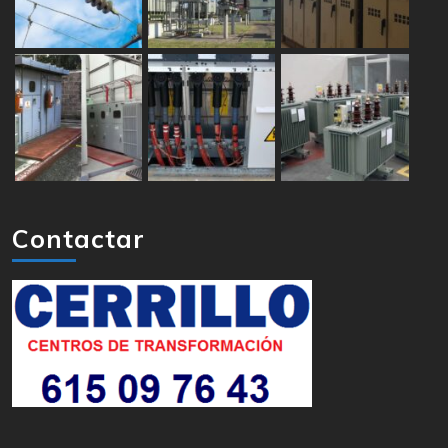
Contactar