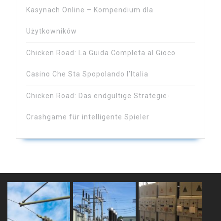
Kasynach Online – Kompendium dla
Użytkowników
Chicken Road: La Guida Completa al Gioco
Casino Che Sta Spopolando l’Italia
Chicken Road: Das endgültige Strategie-
Crashgame für intelligente Spieler