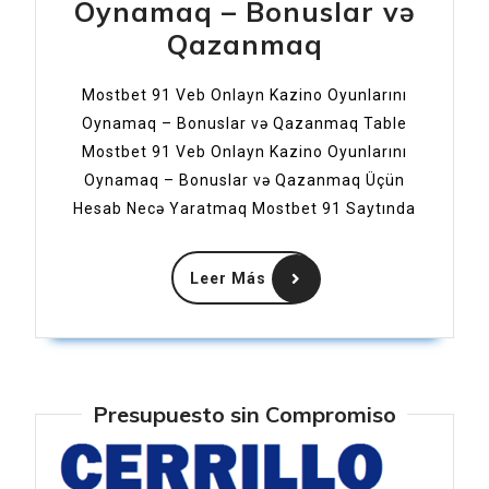
Oynamaq – Bonuslar və
Mostbet
Qazanmaq
91
Mostbet 91 Veb Onlayn Kazino Oyunlarını
Veb
Oynamaq – Bonuslar və Qazanmaq Table
Onlayn
Mostbet 91 Veb Onlayn Kazino Oyunlarını
Kazino
Oynamaq – Bonuslar və Qazanmaq Üçün
Oyunlarını
Hesab Necə Yaratmaq Mostbet 91 Saytında
Oynamaq
Leer
–
Leer Más
Más
Bonuslar
və
Qazanmaq
Presupuesto sin Compromiso