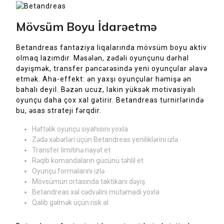
Mövsüm Boyu İdarəetmə
Betandreas fantaziya liqalarında mövsüm boyu aktiv
olmaq lazımdır. Məsələn, zədəli oyunçunu dərhal
dəyişmək, transfer pəncərəsində yeni oyunçular əlavə
etmək. Aha-effekt: ən yaxşı oyunçular həmişə ən
bahalı deyil. Bəzən ucuz, lakin yüksək motivasiyalı
oyunçu daha çox xal gətirir. Betandreas turnirlərində
bu, əsas strateji fərqdir.
Həftəlik oyunçu siyahısını yoxla
Zədə xəbərləri üçün Betandreas yeniliklərini izlə
Transfer limitinə riayət et
Rəqib komandaların gücünü təhlil et
Oyunçu formalarını izlə
Mövsümün ortasında taktikanı dəyiş
Betandreas xal cədvəlini mütəmadi yoxla
Qalib gəlmək üçün risk al