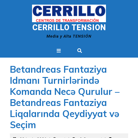
Skip
to
content
CERRILLO TENSION
Media y Alta TENSIÓN
Open
Button
Betandreas Fantaziya
Idmanı Turnirlərində
Komanda Necə Qurulur –
Betandreas Fantaziya
Liqalarında Qeydiyyat və
Seçim