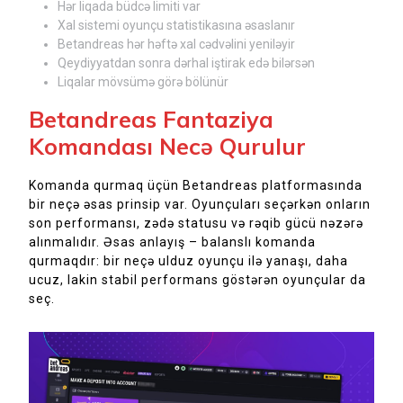
Hər liqada büdcə limiti var
Xal sistemi oyunçu statistikasına əsaslanır
Betandreas hər həftə xal cədvəlini yeniləyir
Qeydiyyatdan sonra dərhal iştirak edə bilərsən
Liqalar mövsümə görə bölünür
Betandreas Fantaziya
Komandası Necə Qurulur
Komanda qurmaq üçün Betandreas platformasında
bir neçə əsas prinsip var. Oyunçuları seçərkən onların
son performansı, zədə statusu və rəqib gücü nəzərə
alınmalıdır. Əsas anlayış – balanslı komanda
qurmaqdır: bir neçə ulduz oyunçu ilə yanaşı, daha
ucuz, lakin stabil performans göstərən oyunçular da
seç.