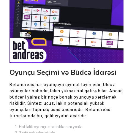
Oyunçu Seçimi və Büdcə İdarəsi
Betandreas hər oyunçuya qiymət təyin edir. Ulduz
oyunçular bahadır, lakin yüksək xal gətirə bilər. Ancaq
büdcəni yalnız bir neçə bahalı oyunçuya xərcləmək
risklidir. Sintez: ucuz, lakin potensialı yüksək
oyunçuları tapmaq əsas bacarıqdır. Betandreas
turnirlərində bu, qalibiyyətin açarıdır.
Həftəlik oyunçu statistikasını yoxla
Zədə xəbərlərini izlə