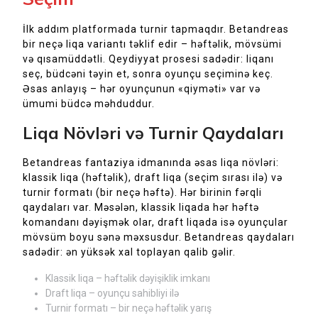
İlk addım platformada turnir tapmaqdır. Betandreas
bir neçə liqa variantı təklif edir – həftəlik, mövsümi
və qısamüddətli. Qeydiyyat prosesi sadədir: liqanı
seç, büdcəni təyin et, sonra oyunçu seçiminə keç.
Əsas anlayış – hər oyunçunun «qiyməti» var və
ümumi büdcə məhduddur.
Liqa Növləri və Turnir Qaydaları
Betandreas fantaziya idmanında əsas liqa növləri:
klassik liqa (həftəlik), draft liqa (seçim sırası ilə) və
turnir formatı (bir neçə həftə). Hər birinin fərqli
qaydaları var. Məsələn, klassik liqada hər həftə
komandanı dəyişmək olar, draft liqada isə oyunçular
mövsüm boyu sənə məxsusdur. Betandreas qaydaları
sadədir: ən yüksək xal toplayan qalib gəlir.
Klassik liqa – həftəlik dəyişiklik imkanı
Draft liqa – oyunçu sahibliyi ilə
Turnir formatı – bir neçə həftəlik yarış