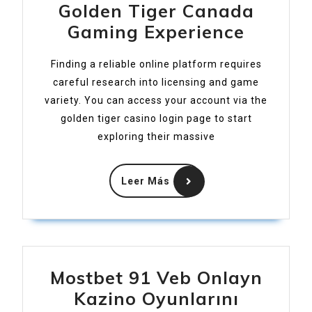
Golden Tiger Canada
Spiel
An
Gaming Experience
Honest
Finding a reliable online platform requires
Look
careful research into licensing and game
at
variety. You can access your account via the
the
golden tiger casino login page to start
Golden
exploring their massive
Tiger
Leer
Canad
Leer Más
Más
Gamin
Experi
Mostbet 91 Veb Onlayn
Kazino Oyunlarını