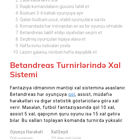
Rəqib komandaların gücünü təhlil et
Büdcəni 3-4 bahalı oyunçuya ayır
Qalan büdcəni ucuz, stabil oyunçulara xərclə
Komandada hər mövqedən ən az bir oyunçu olmalıdır
Betandreas təklif etdiyi siyahıdan seçim et
Seçilmiş oyunçuları liqaya əlavə et
Həftə sonu nəticələri yoxla
Lazım gələrsə, növbəti həftə dəyişiklik et
Betandreas Turnirlərində Xal
Sistemi
Fantaziya idmanının məntiqi xal sisteminə əsaslanır.
Betandreas hər oyunçuya
qol
, assist, müdafiə
hərəkətləri və digər statistik göstəricilərə görə xal
verir. Məsələn, futbol fantaziyasında qol 10 xal,
assist 5 xal, qapıçının quru oyunu isə 15 xal gətirə
bilər. Bu xalları toplayan komanda turnirdə yüksəlir.
Oyunçu Hərəkəti
Xal
Qeyd
Qol vurmaq
10
Hər qol üçün