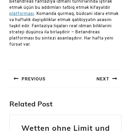
Betandreas fantaziya idmanı turnirlərində iştirak
etmək üçün bu addımları tətbiq etmək kifayətdir
platforması
. Komanda qurmaq, büdcəni idarə etmək
və həftəlik dəyişikliklər etmək qalibiyyətin əsasını
təşkil edir. Fantaziya liqaları real idman biliklərini
strateji düşüncə ilə birləşdirir – Betandreas
platforması bu sintezi asanlaşdırır. Hər həftə yeni
fürsət var.
Navegación
de
PREVIOUS
NEXT
entradas
Previous
Next
post:
post:
Related Post
Wetten ohne Limit und