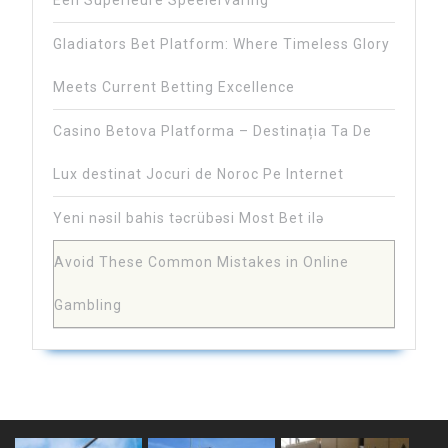
Gladiators Bet Platform: Where Timeless Glory
Meets Current Betting Excellence
Casino Betova Platforma – Destinația Ta De
Lux destinat Jocuri de Noroc Pe Internet
Yeni nəsil bahis təcrübəsi Most Bet ilə
Avoid These Common Mistakes in Online
Gambling