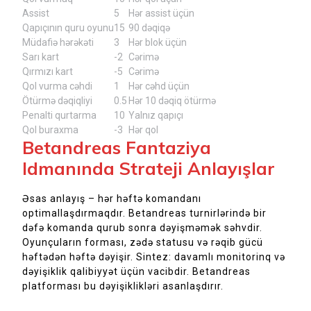
Assist
5
Hər assist üçün
Qapıçının quru oyunu
15
90 dəqiqə
Müdafiə hərəkəti
3
Hər blok üçün
Sarı kart
-2
Cərimə
Qırmızı kart
-5
Cərimə
Qol vurma cəhdi
1
Hər cəhd üçün
Ötürmə dəqiqliyi
0.5
Hər 10 dəqiq ötürmə
Penalti qurtarma
10
Yalnız qapıçı
Qol buraxma
-3
Hər qol
Betandreas Fantaziya
Idmanında Strateji Anlayışlar
Əsas anlayış – hər həftə komandanı
optimallaşdırmaqdır. Betandreas turnirlərində bir
dəfə komanda qurub sonra dəyişməmək səhvdir.
Oyunçuların forması, zədə statusu və rəqib gücü
həftədən həftə dəyişir. Sintez: davamlı monitorinq və
dəyişiklik qalibiyyət üçün vacibdir. Betandreas
platforması bu dəyişiklikləri asanlaşdırır.