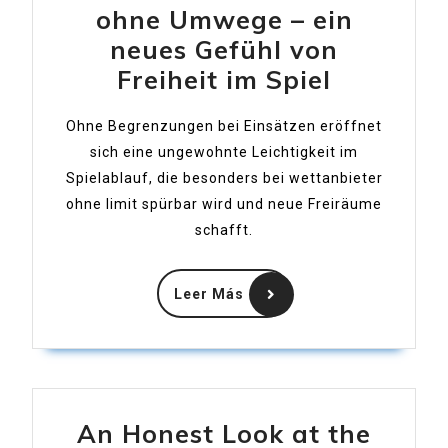
ohne Umwege – ein
neues Gefühl von
Wetten
Freiheit im Spiel
ohne
Ohne Begrenzungen bei Einsätzen eröffnet
Limit
sich eine ungewohnte Leichtigkeit im
und
Spielablauf, die besonders bei wettanbieter
ohne
ohne limit spürbar wird und neue Freiräume
Umwege
schafft.
–
Leer
ein
Leer Más
Más
neues
Gefühl
von
Freiheit
An Honest Look at the
im