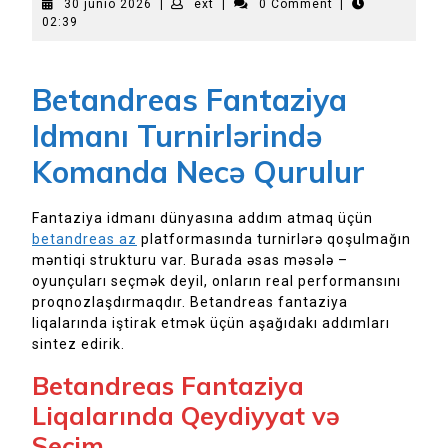
30
ext
30 junio 2026
|
ext
|
0 Comment
|
junio
02:39
2026
Betandreas Fantaziya
Idmanı Turnirlərində
Komanda Necə Qurulur
Fantaziya idmanı dünyasına addım atmaq üçün
betandreas az
platformasında turnirlərə qoşulmağın
məntiqi strukturu var. Burada əsas məsələ –
oyunçuları seçmək deyil, onların real performansını
proqnozlaşdırmaqdır. Betandreas fantaziya
liqalarında iştirak etmək üçün aşağıdakı addımları
sintez edirik.
Betandreas Fantaziya
Liqalarında Qeydiyyat və
Seçim