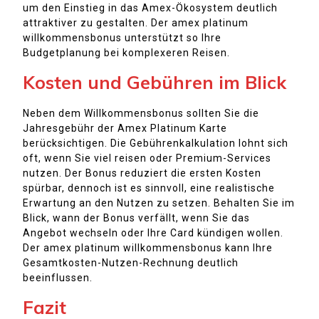
um den Einstieg in das Amex-Ökosystem deutlich
attraktiver zu gestalten. Der amex platinum
willkommensbonus unterstützt so Ihre
Budgetplanung bei komplexeren Reisen.
Kosten und Gebühren im Blick
Neben dem Willkommensbonus sollten Sie die
Jahresgebühr der Amex Platinum Karte
berücksichtigen. Die Gebührenkalkulation lohnt sich
oft, wenn Sie viel reisen oder Premium-Services
nutzen. Der Bonus reduziert die ersten Kosten
spürbar, dennoch ist es sinnvoll, eine realistische
Erwartung an den Nutzen zu setzen. Behalten Sie im
Blick, wann der Bonus verfällt, wenn Sie das
Angebot wechseln oder Ihre Card kündigen wollen.
Der amex platinum willkommensbonus kann Ihre
Gesamtkosten-Nutzen-Rechnung deutlich
beeinflussen.
Fazit