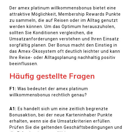
Der amex platinum willkommensbonus bietet eine
attraktive Möglichkeit, Membership Rewards Punkte
zu sammeln, die auf Reisen oder im Alltag genutzt
werden können. Um das Optimum herauszuholen,
sollten Sie Konditionen vergleichen, die
Umsatzanforderungen verstehen und Ihren Einsatz
sorgfältig planen. Der Bonus macht den Einstieg in
das Amex-Ökosystem oft deutlich leichter und kann
Ihre Reise- oder Alltagsplanung nachhaltig positiv
beeinflussen.
Häufig gestellte Fragen
F1:
Was bedeutet der amex platinum
willkommensbonus rechtlich genau?
A1:
Es handelt sich um eine zeitlich begrenzte
Bonusaktion, bei der neue Karteninhaber Punkte
erhalten, wenn sie die Umsatzkriterien erfüllen.
Prüfen Sie die geltenden Geschäftsbedingungen und