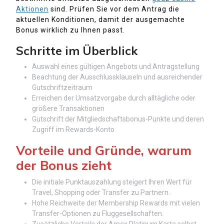
Aktionen
sind. Prüfen Sie vor dem Antrag die
aktuellen Konditionen, damit der ausgemachte
Bonus wirklich zu Ihnen passt.
Schritte im Überblick
Auswahl eines gültigen Angebots und Antragstellung
Beachtung der Ausschlussklauseln und ausreichender
Gutschriftzeitraum
Erreichen der Umsatzvorgabe durch alltägliche oder
größere Transaktionen
Gutschrift der Mitgliedschaftsbonus-Punkte und deren
Zugriff im Rewards-Konto
Vorteile und Gründe, warum
der Bonus zieht
Die initiale Punktauszahlung steigert Ihren Wert für
Travel, Shopping oder Transfer zu Partnern.
Hohe Reichweite der Membership Rewards mit vielen
Transfer-Optionen zu Fluggesellschaften.