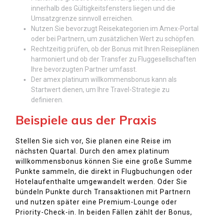
innerhalb des Gültigkeitsfensters liegen und die
Umsatzgrenze sinnvoll erreichen.
Nutzen Sie bevorzugt Reisekategorien im Amex-Portal
oder bei Partnern, um zusätzlichen Wert zu schöpfen.
Rechtzeitig prüfen, ob der Bonus mit Ihren Reiseplänen
harmoniert und ob der Transfer zu Fluggesellschaften
Ihre bevorzugten Partner umfasst.
Der amex platinum willkommensbonus kann als
Startwert dienen, um Ihre Travel-Strategie zu
definieren.
Beispiele aus der Praxis
Stellen Sie sich vor, Sie planen eine Reise im
nächsten Quartal. Durch den amex platinum
willkommensbonus können Sie eine große Summe
Punkte sammeln, die direkt in Flugbuchungen oder
Hotelaufenthalte umgewandelt werden. Oder Sie
bündeln Punkte durch Transaktionen mit Partnern
und nutzen später eine Premium-Lounge oder
Priority-Check-in. In beiden Fällen zählt der Bonus,