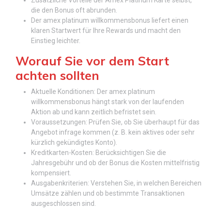
Zusätzliche Vorteile der Amex Platinum Karte selbst,
die den Bonus oft abrunden.
Der amex platinum willkommensbonus liefert einen
klaren Startwert für Ihre Rewards und macht den
Einstieg leichter.
Worauf Sie vor dem Start
achten sollten
Aktuelle Konditionen: Der amex platinum
willkommensbonus hängt stark von der laufenden
Aktion ab und kann zeitlich befristet sein.
Voraussetzungen: Prüfen Sie, ob Sie überhaupt für das
Angebot infrage kommen (z. B. kein aktives oder sehr
kürzlich gekündigtes Konto).
Kreditkarten-Kosten: Berücksichtigen Sie die
Jahresgebühr und ob der Bonus die Kosten mittelfristig
kompensiert.
Ausgabenkriterien: Verstehen Sie, in welchen Bereichen
Umsätze zählen und ob bestimmte Transaktionen
ausgeschlossen sind.