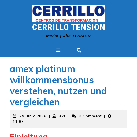
Skip
to
content
CERRILLO TENSION
Media y Alta TENSIÓN
Open
Button
amex platinum
willkommensbonus
verstehen, nutzen und
vergleichen
29
ext
29 junio 2026
|
ext
|
0 Comment
|
junio
11:03
2026
Einleitung