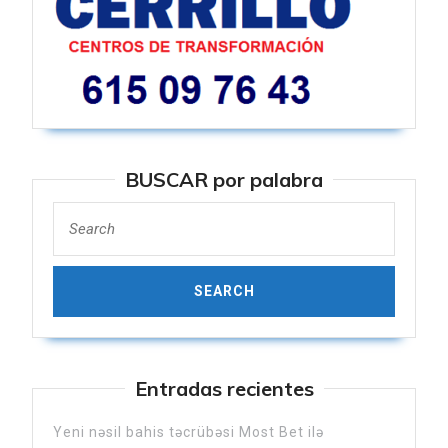
BUSCAR por palabra
Search
for:
Entradas recientes
Yeni nəsil bahis təcrübəsi Most Bet ilə