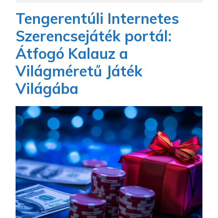
2026
Tengerentúli Internetes
Szerencsejáték portál:
Átfogó Kalauz a
Világméretű Játék
Világába