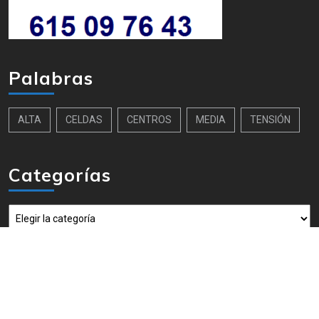
Palabras
ALTA
CELDAS
CENTROS
MEDIA
TENSIÓN
Categorías
Categorías
Política de privacidad
Carpenter WordPress Theme
2021 CERRIMEDITEN SL