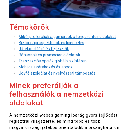
Témakörök
Miből preferálják a gamersek a tengerentúli oldalakat
Biztonsági aspektusok és licencelés
Játékportfólió és fejlesztők
Bónuszok és promóciós ajánlatok
Tranzakciós opciók globális színtéren
Mobilos szórakozás és appok
Ügyfélszolgálat és nyelvészeti támogatás
Minek preferálják a
felhasználók a nemzetközi
oldalakat
A nemzetközi webes gaming iparág gyors fejlődést
regisztrál világszerte, és mind több és több
magyarországi játékos orientálódik a országhatáron