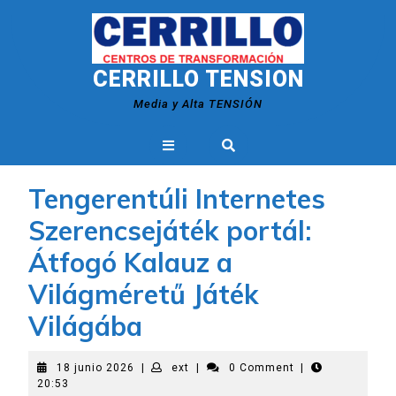
Skip
to
content
CERRILLO TENSION
Media y Alta TENSIÓN
Open
Button
Tengerentúli Internetes
Szerencsejáték portál:
Átfogó Kalauz a
Világméretű Játék
Világába
18
ext
18 junio 2026
|
ext
|
0 Comment
|
junio
20:53