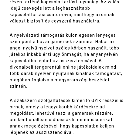
révén történő kapcsolattartást ugyanígy. Az valós
idejű csevegés lett a leghasználtabb
kapcsolattartási csatornává, minthogy azonnali
választ biztosít és egyszerű használatra.
A nyelvészeti támogatás különlegesen lényeges
szempont a hazai gamersek számára. Habár az
angol nyelvű nyelvet széles körben használt, több
játékos inkább érzi úgy önmagát, ha anyanyelvén
kapcsolatba léphet az asszisztenciával. A
élvonalbeli tengerentúli online játékoldalak mind
több darab nyelven nyújtanak kínálnak támogatást,
magában foglalva a magyarországi beszédet
szintén.
A szakszerű szolgáltatások kimerítő GYIK résszel is
bírnak, amely a leggyakoribb kérdésekre ad
megoldást, lehetővé teszi a gamersek részére,
amiként önállóan oldhassák ki minor issue-ikat
annak megelőzésével, hogy kapcsolatba kelljen
lépjenek az asszisztenciával.