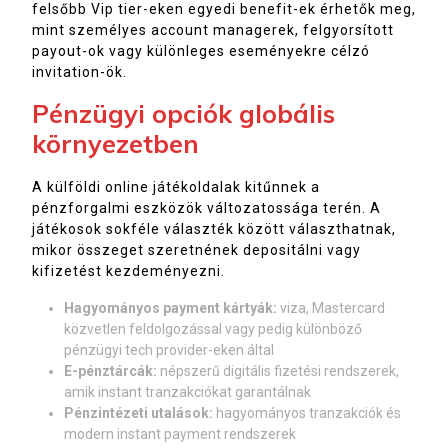
felsőbb Vip tier-eken egyedi benefit-ek érhetők meg,
mint személyes account managerek, felgyorsított
payout-ok vagy különleges eseményekre célzó
invitation-ök.
Pénzügyi opciók globális
környezetben
A külföldi online játékoldalak kitűnnek a
pénzforgalmi eszközök változatossága terén. A
játékosok sokféle választék között választhatnak,
mikor összeget szeretnének depositálni vagy
kifizetést kezdeményezni.
Hagyományos payment kártyák:
viza, Mastercard
közvetlen feldolgozással vagy pedig különböző
pénzügyi tech provider-eken által
E-pénztárcák:
népszerű digitális fizetési rendszerek,
amik instant tranzakciókat garantálnak
Pénzintézeti utalások:
hagyományos tranzakciók és
modern instant payment rendszerek