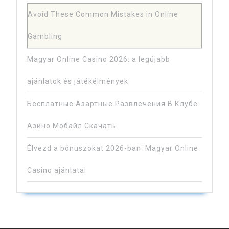
Avoid These Common Mistakes in Online
Gambling
Magyar Online Casino 2026: a legújabb
ajánlatok és játékélmények
Бесплатные Азартные Развлечения В Клубе
Азино Мобайл Скачать
Élvezd a bónuszokat 2026-ban: Magyar Online
Casino ajánlatai