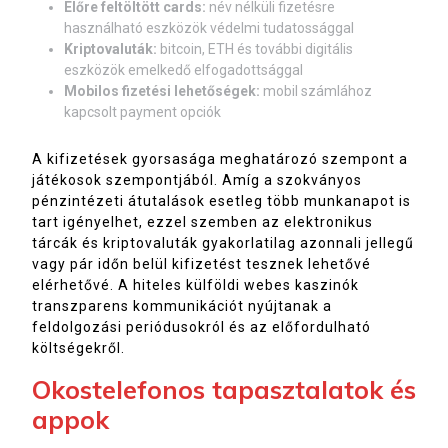
Előre feltöltött cards:
név nélküli fizetésre
használható eszközök védelmi tudatossággal
Kriptovaluták:
bitcoin, ETH és további digitális
eszközök emelkedő elfogadottsággal
Mobilos fizetési lehetőségek:
mobil számlához
kapcsolt payment opciók
A kifizetések gyorsasága meghatározó szempont a
játékosok szempontjából. Amíg a szokványos
pénzintézeti átutalások esetleg több munkanapot is
tart igényelhet, ezzel szemben az elektronikus
tárcák és kriptovaluták gyakorlatilag azonnali jellegű
vagy pár időn belül kifizetést tesznek lehetővé
elérhetővé. A hiteles külföldi webes kaszinók
transzparens kommunikációt nyújtanak a
feldolgozási periódusokról és az előfordulható
költségekről.
Okostelefonos tapasztalatok és
appok