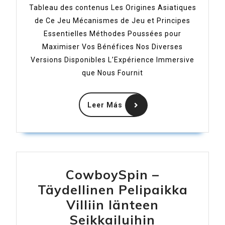
Tableau des contenus Les Origines Asiatiques
Le
de Ce Jeu Mécanismes de Jeu et Principes
Tutoriel
Essentielles Méthodes Poussées pour
Complet
Maximiser Vos Bénéfices Nos Diverses
du
Versions Disponibles L’Expérience Immersive
Jeu
que Nous Fournit
de
Leer
Maison
Leer Más
Más
de
Jeu
Stratégiqu
CowboySpin –
Täydellinen Pelipaikka
Villiin länteen
CowboySp
Seikkailuihin