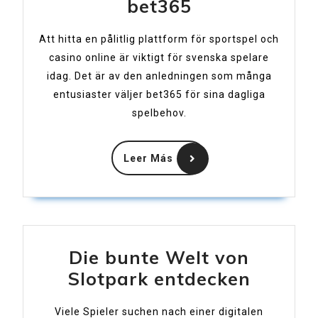
En
bet365
djupdykning
Att hitta en pålitlig plattform för sportspel och
i
casino online är viktigt för svenska spelare
spelupplevel
idag. Det är av den anledningen som många
hos
entusiaster väljer bet365 för sina dagliga
bet365
spelbehov.
Leer
Leer Más
Más
Die bunte Welt von
Die
Slotpark entdecken
bunte
Viele Spieler suchen nach einer digitalen