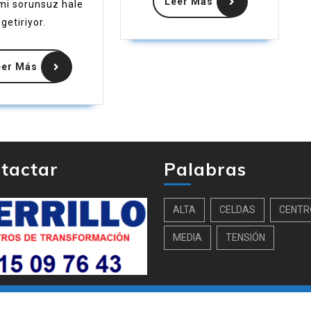
Leer Más
sade
mi sorunsuz hale
Más
getiriyor.
ve
hızlı
Leer
erişim
eer Más
Más
rahatlığı
tactar
Palabras
ALTA
CELDAS
CENTR
MEDIA
TENSIÓN
Press Theme
2021 CERRIMEDITEN SL Diseño Web y Posicion