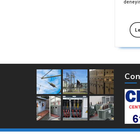
deneyi
L
Con
Carpenter Word