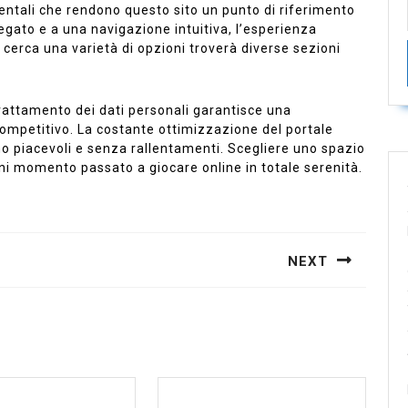
amentali che rendono questo sito un punto di riferimento
iegato e a una navigazione intuitiva, l’esperienza
i cerca una varietà di opzioni troverà diverse sezioni
 trattamento dei dati personali garantisce una
 competitivo. La costante ottimizzazione del portale
no piacevoli e senza rallentamenti. Scegliere uno spazio
gni momento passato a giocare online in totale serenità.
NEXT
Next
post: