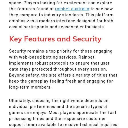
space. Players looking for excitement can explore
the features found at
rainbet australia
to see how
they compare to industry standards. This platform
emphasizes a modern interface designed for both
casual participants and seasoned enthusiasts.
Key Features and Security
Security remains a top priority for those engaging
with web-based betting services. Rainbet
implements robust protocols to ensure that user
data stays protected throughout every session.
Beyond safety, the site offers a variety of titles that
keep the gameplay feeling fresh and engaging for
long-term members.
Ultimately, choosing the right venue depends on
individual preferences and the specific types of
games one enjoys. Most players appreciate the fast
processing times and the responsive customer
support team available to resolve technical inquiries.