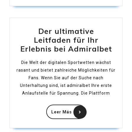
Der ultimative
Leitfaden für Ihr
Der
Erlebnis bei Admiralbet
ultim
Die Welt der digitalen Sportwetten wächst
Leit
rasant und bietet zahlreiche Möglichkeiten für
für
Fans. Wenn Sie auf der Suche nach
Ihr
Unterhaltung sind, ist admiralbet Ihre erste
Erleb
Anlaufstelle für Spannung. Die Plattform
bei
Leer
Admi
Leer Más
Más