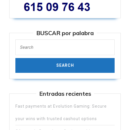
BUSCAR por palabra
Search
for:
Entradas recientes
Fast payments at Evolution Gaming: Secure
your wins with trusted cashout options