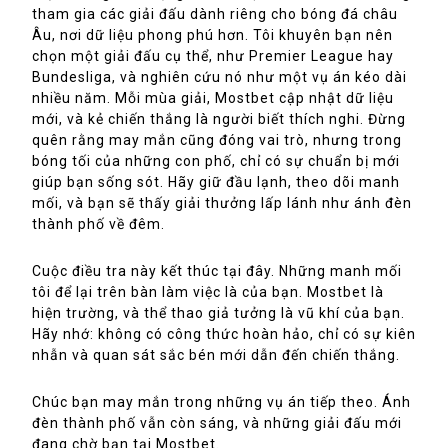
tham gia các giải đấu dành riêng cho bóng đá châu
Âu, nơi dữ liệu phong phú hơn. Tôi khuyên bạn nên
chọn một giải đấu cụ thể, như Premier League hay
Bundesliga, và nghiên cứu nó như một vụ án kéo dài
nhiều năm. Mỗi mùa giải, Mostbet cập nhật dữ liệu
mới, và kẻ chiến thắng là người biết thích nghi. Đừng
quên rằng may mắn cũng đóng vai trò, nhưng trong
bóng tối của những con phố, chỉ có sự chuẩn bị mới
giúp bạn sống sót. Hãy giữ đầu lạnh, theo dõi manh
mối, và bạn sẽ thấy giải thưởng lấp lánh như ánh đèn
thành phố về đêm.
Cuộc điều tra này kết thúc tại đây. Những manh mối
tôi để lại trên bàn làm việc là của bạn. Mostbet là
hiện trường, và thể thao giả tưởng là vũ khí của bạn.
Hãy nhớ: không có công thức hoàn hảo, chỉ có sự kiên
nhẫn và quan sát sắc bén mới dẫn đến chiến thắng.
Chúc bạn may mắn trong những vụ án tiếp theo. Ánh
đèn thành phố vẫn còn sáng, và những giải đấu mới
đang chờ bạn tại Mostbet.