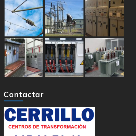
Contactar