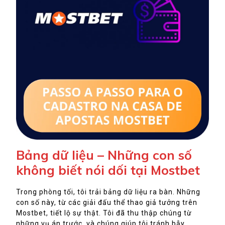
Bảng dữ liệu – Những con số
không biết nói dối tại Mostbet
Trong phòng tối, tôi trải bảng dữ liệu ra bàn. Những
con số này, từ các giải đấu thể thao giả tưởng trên
Mostbet, tiết lộ sự thật. Tôi đã thu thập chúng từ
những vụ án trước, và chúng giúp tôi tránh bẫy.