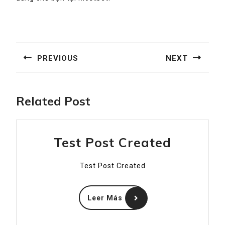
Navegación
de
PREVIOUS
NEXT
entradas
Previous
Next
post:
post:
Related Post
Test
Test Post Created
Post
Test Post Created
Created
Leer
Leer Más
Más