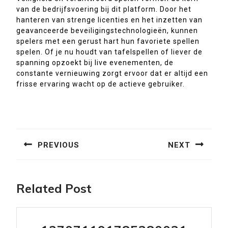
van de bedrijfsvoering bij dit platform. Door het
hanteren van strenge licenties en het inzetten van
geavanceerde beveiligingstechnologieën, kunnen
spelers met een gerust hart hun favoriete spellen
spelen. Of je nu houdt van tafelspellen of liever de
spanning opzoekt bij live evenementen, de
constante vernieuwing zorgt ervoor dat er altijd een
frisse ervaring wacht op de actieve gebruiker.
Navegación
de
PREVIOUS
NEXT
entradas
Previous
Next
post:
post:
Related Post