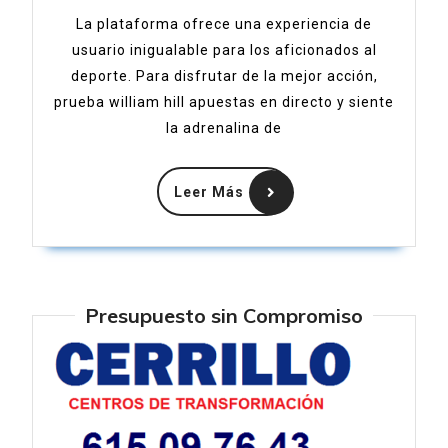
experiencia
points,
La plataforma ofrece una experiencia de
definitiva
tips,
usuario inigualable para los aficionados al
en
and
deporte. Para disfrutar de la mejor acción,
William
quick
prueba william hill apuestas en directo y siente
Hill
la adrenalina de
explanati
Leer
Leer Más
Más
Presupuesto sin Compromiso