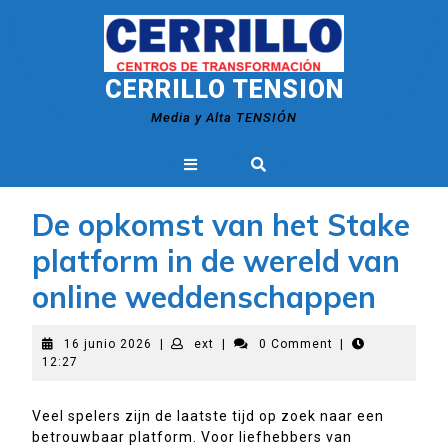
Skip
to
content
CERRILLO TENSION
Media y Alta TENSIÓN
Open
Button
De opkomst van het Stake
platform in de wereld van
online weddenschappen
16
ext
16 junio 2026
|
ext
|
0 Comment
|
junio
12:27
2026
Veel spelers zijn de laatste tijd op zoek naar een
betrouwbaar platform. Voor liefhebbers van