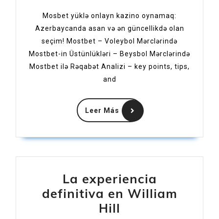
–
Mosbet yüklə onlayn kazino oynamaq:
Voleybol
Azerbaycanda asan və ən güncellikdə olan
Mərclərin
seçim! Mostbet – Voleybol Mərclərində
Mostbet-
Mostbet-in Üstünlükləri – Beysbol Mərclərində
in
Mostbet ilə Rəqabət Analizi – key points, tips,
Üstünlüklə
and
–
Leer
Beysbol
Leer Más
Más
Mərclərin
Mostbet
ilə
Rəqabət
La experiencia
Analizi
definitiva en William
–
La
Hill
key