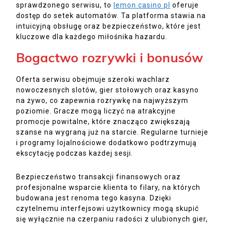
sprawdzonego serwisu, to
lemon casino pl
oferuje
dostęp do setek automatów. Ta platforma stawia na
intuicyjną obsługę oraz bezpieczeństwo, które jest
kluczowe dla każdego miłośnika hazardu.
Bogactwo rozrywki i bonusów
Oferta serwisu obejmuje szeroki wachlarz
nowoczesnych slotów, gier stołowych oraz kasyno
na żywo, co zapewnia rozrywkę na najwyższym
poziomie. Gracze mogą liczyć na atrakcyjne
promocje powitalne, które znacząco zwiększają
szanse na wygraną już na starcie. Regularne turnieje
i programy lojalnościowe dodatkowo podtrzymują
ekscytację podczas każdej sesji.
Bezpieczeństwo transakcji finansowych oraz
profesjonalne wsparcie klienta to filary, na których
budowana jest renoma tego kasyna. Dzięki
czytelnemu interfejsowi użytkownicy mogą skupić
się wyłącznie na czerpaniu radości z ulubionych gier,