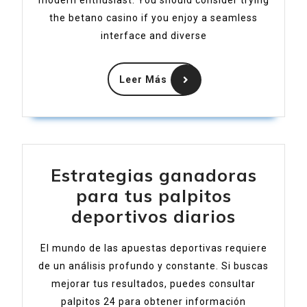
modern enthusiast. You should consider trying
at
the betano casino if you enjoy a seamless
the
interface and diverse
Betano
Leer
Gaming
Leer Más
Más
Experience
Estrategias ganadoras
para tus palpitos
Estrate
deportivos diarios
ganado
El mundo de las apuestas deportivas requiere
para
de un análisis profundo y constante. Si buscas
tus
mejorar tus resultados, puedes consultar
palpito
palpitos 24 para obtener información