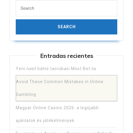
Search
for:
Entradas recientes
Yeni nəsil bahis təcrübəsi Most Bet ilə
Avoid These Common Mistakes in Online
Gambling
Magyar Online Casino 2026: a legújabb
ajánlatok és játékélmények