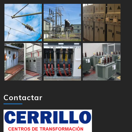
Contactar