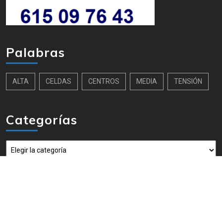
Palabras
ALTA
CELDAS
CENTROS
MEDIA
TENSIÓN
Categorías
Categorías
Política de privacidad
Carpenter WordPress Theme
2021 CERRIMEDITEN SL