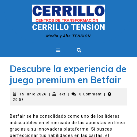
Skip
to
content
CERRILLO TENSION
Media y Alta TENSIÓN
Open
Button
Descubre la experiencia de
juego premium en Betfair
15
ext
15 junio 2026
|
ext
|
0 Comment
|
junio
20:58
2026
Betfair se ha consolidado como uno de los líderes
indiscutibles en el mercado de las apuestas en línea
gracias a su innovadora plataforma. Si buscas
perfeccionar tus habilidades en las cartas, el