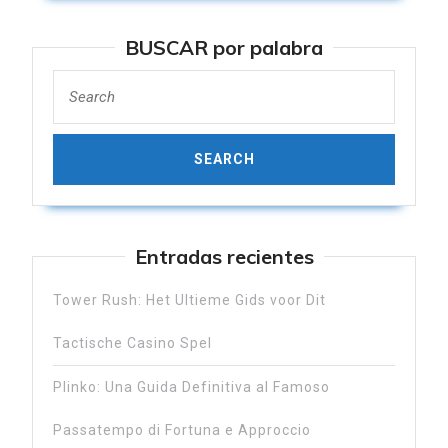
BUSCAR por palabra
Search
for:
Entradas recientes
Tower Rush: Het Ultieme Gids voor Dit
Tactische Casino Spel
Plinko: Una Guida Definitiva al Famoso
Passatempo di Fortuna e Approccio