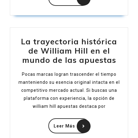
Más
jogos
La trayectoria histórica
de William Hill en el
La
mundo de las apuestas
traye
Pocas marcas logran trascender el tiempo
histó
manteniendo su esencia original intacta en el
de
competitivo mercado actual. Si buscas una
Will
plataforma con experiencia, la opción de
Hill
william hill apuestas destaca por
en
Leer
el
Leer Más
Más
mun