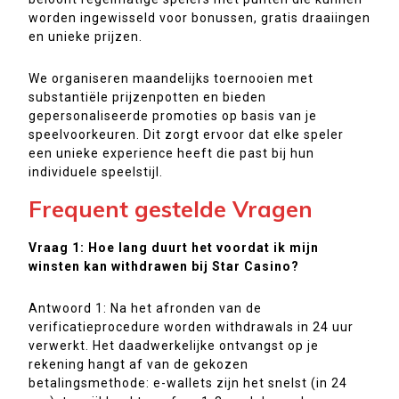
worden ingewisseld voor bonussen, gratis draaiingen
en unieke prijzen.
We organiseren maandelijks toernooien met
substantiële prijzenpotten en bieden
gepersonaliseerde promoties op basis van je
speelvoorkeuren. Dit zorgt ervoor dat elke speler
een unieke experience heeft die past bij hun
individuele speelstijl.
Frequent gestelde Vragen
Vraag 1: Hoe lang duurt het voordat ik mijn
winsten kan withdrawen bij Star Casino?
Antwoord 1: Na het afronden van de
verificatieprocedure worden withdrawals in 24 uur
verwerkt. Het daadwerkelijke ontvangst op je
rekening hangt af van de gekozen
betalingsmethode: e-wallets zijn het snelst (in 24