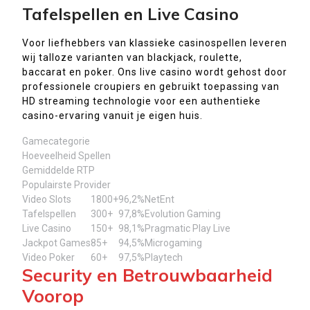
Tafelspellen en Live Casino
Voor liefhebbers van klassieke casinospellen leveren
wij talloze varianten van blackjack, roulette,
baccarat en poker. Ons live casino wordt gehost door
professionele croupiers en gebruikt toepassing van
HD streaming technologie voor een authentieke
casino-ervaring vanuit je eigen huis.
Gamecategorie
Hoeveelheid Spellen
Gemiddelde RTP
Populairste Provider
Video Slots
1800+
96,2%
NetEnt
Tafelspellen
300+
97,8%
Evolution Gaming
Live Casino
150+
98,1%
Pragmatic Play Live
Jackpot Games
85+
94,5%
Microgaming
Video Poker
60+
97,5%
Playtech
Security en Betrouwbaarheid
Voorop