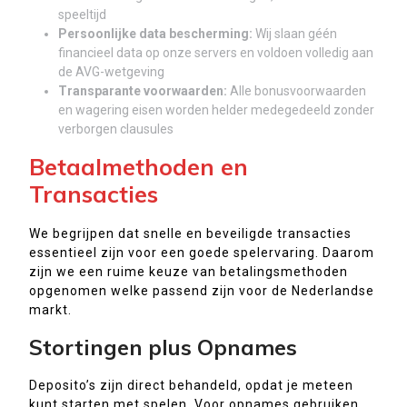
speeltijd
Persoonlijke data bescherming:
Wij slaan géén
financieel data op onze servers en voldoen volledig aan
de AVG-wetgeving
Transparante voorwaarden:
Alle bonusvoorwaarden
en wagering eisen worden helder medegedeeld zonder
verborgen clausules
Betaalmethoden en
Transacties
We begrijpen dat snelle en beveiligde transacties
essentieel zijn voor een goede spelervaring. Daarom
zijn we een ruime keuze van betalingsmethoden
opgenomen welke passend zijn voor de Nederlandse
markt.
Stortingen plus Opnames
Deposito’s zijn direct behandeld, opdat je meteen
kunt starten met spelen. Voor opnames gebruiken