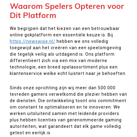
Waarom Spelers Opteren voor
Dit Platform
We begrijpen dat het kiezen van een betrouwbaar
online gokplatform een essentiële keuze is. Bij
https://newswise.nl/
hebben we ons volledig
toegewijd aan het creëren van een speelomgeving
die tegelijk veilig als uitdagend is. Ons platform
differentieert zich via een mix van moderne
technologie, een breed spelassortiment plus een
klantenservice welke echt luistert naar je behoeften.
Sinds onze oprichting zijn wij meer dan 500.000
tevreden gamers verwelkomd die plezier hebben van
de diensten. Die ontwikkeling toont ons commitment
om constant te optimaliseren en te innoveren. We
werken uitsluitend samen met leidende providers
plus hebben licenties van gerenommeerde gaming
autoriteiten, wat garandeert dat elk game volledig
getest en eerlijk is.