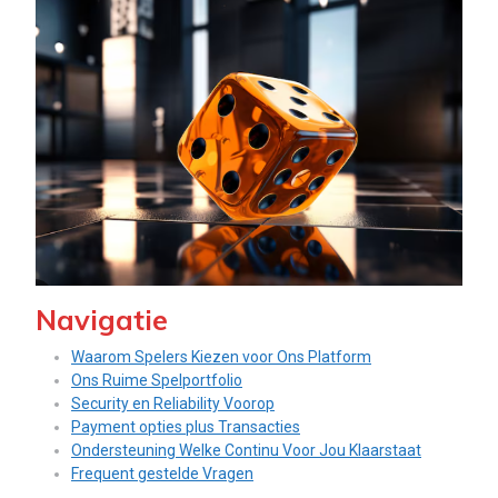
Navigatie
Waarom Spelers Kiezen voor Ons Platform
Ons Ruime Spelportfolio
Security en Reliability Voorop
Payment opties plus Transacties
Ondersteuning Welke Continu Voor Jou Klaarstaat
Frequent gestelde Vragen