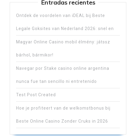
Entradas recientes
Ontdek de voordelen van iDEAL bij Beste
Legale Goksites van Nederland 2026: snel en
Magyar Online Casino mobil élmény: játssz
bárhol, bármikor!
Navegar por Stake casino online argentina
nunca fue tan sencillo ni entretenido
Test Post Created
Hoe je profiteert van de welkomstbonus bij
Beste Online Casino Zonder Cruks in 2026