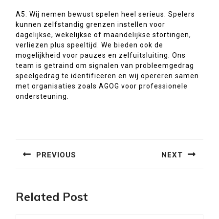
A5: Wij nemen bewust spelen heel serieus. Spelers
kunnen zelfstandig grenzen instellen voor
dagelijkse, wekelijkse of maandelijkse stortingen,
verliezen plus speeltijd. We bieden ook de
mogelijkheid voor pauzes en zelfuitsluiting. Ons
team is getraind om signalen van probleemgedrag
speelgedrag te identificeren en wij opereren samen
met organisaties zoals AGOG voor professionele
ondersteuning.
Navegación
de
PREVIOUS
NEXT
entradas
Previous
Next
post:
post:
Related Post