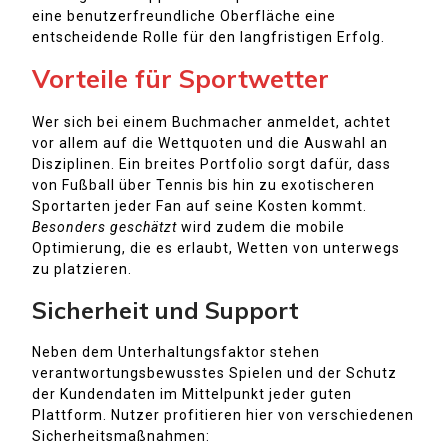
eine benutzerfreundliche Oberfläche eine
entscheidende Rolle für den langfristigen Erfolg.
Vorteile für Sportwetter
Wer sich bei einem Buchmacher anmeldet, achtet
vor allem auf die Wettquoten und die Auswahl an
Disziplinen. Ein breites Portfolio sorgt dafür, dass
von Fußball über Tennis bis hin zu exotischeren
Sportarten jeder Fan auf seine Kosten kommt.
Besonders geschätzt
wird zudem die mobile
Optimierung, die es erlaubt, Wetten von unterwegs
zu platzieren.
Sicherheit und Support
Neben dem Unterhaltungsfaktor stehen
verantwortungsbewusstes Spielen und der Schutz
der Kundendaten im Mittelpunkt jeder guten
Plattform. Nutzer profitieren hier von verschiedenen
Sicherheitsmaßnahmen: