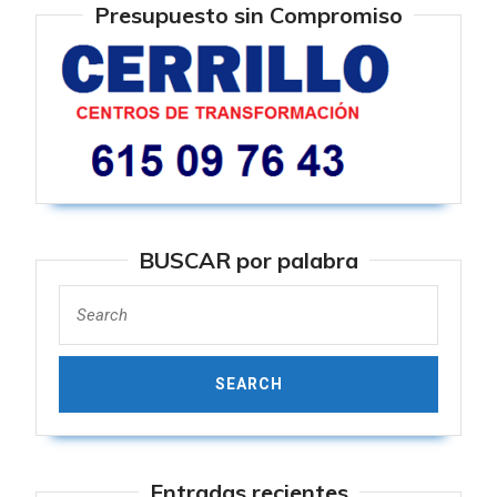
Oyunla
Presupuesto sin Compromiso
Konsep
Qurulu
with
1win
BUSCAR por palabra
Search
for:
Entradas recientes