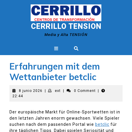
Skip
to
content
CERRILLO TENSION
Media y Alta TENSIÓN
Open
Button
Erfahrungen mit dem
Wettanbieter betclic
8
ext
8 junio 2026
|
ext
|
0 Comment
|
junio
22:44
2026
Der europäische Markt für Online-Sportwetten ist in
den letzten Jahren enorm gewachsen. Viele Spieler
suchen nach dem passenden Portal wie
betclic
für
ihre täglichen Tipps. Dabei spielen Seriosität und