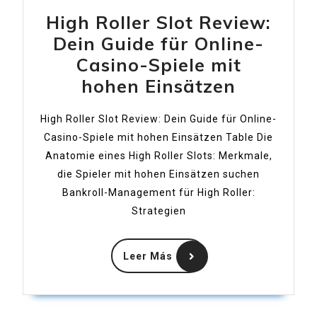
High Roller Slot Review:
Dein Guide für Online-
Casino-Spiele mit
High
hohen Einsätzen
Roller
High Roller Slot Review: Dein Guide für Online-
Slot
Casino-Spiele mit hohen Einsätzen Table Die
Review:
Anatomie eines High Roller Slots: Merkmale,
Dein
die Spieler mit hohen Einsätzen suchen
Guide
Bankroll-Management für High Roller:
für
Strategien
Online-
Leer
Casino-
Leer Más
Más
Spiele
mit