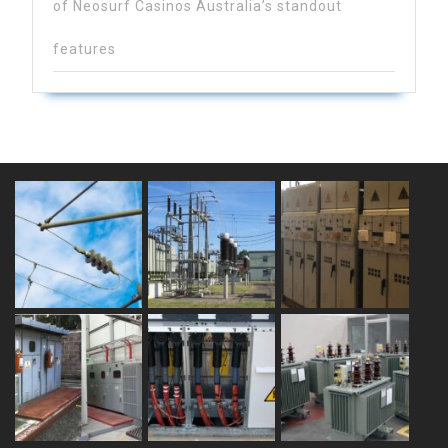
of Neosurf Casinos Australia’s standout
features