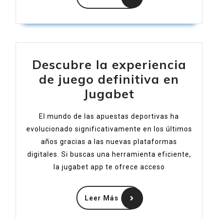
Más
Descubre la experiencia
de juego definitiva en
Descubre
Jugabet
la
El mundo de las apuestas deportivas ha
experiencia
evolucionado significativamente en los últimos
de
años gracias a las nuevas plataformas
juego
digitales. Si buscas una herramienta eficiente,
definitiva
la jugabet app te ofrece acceso
en
Leer
Jugabet
Leer Más
Más