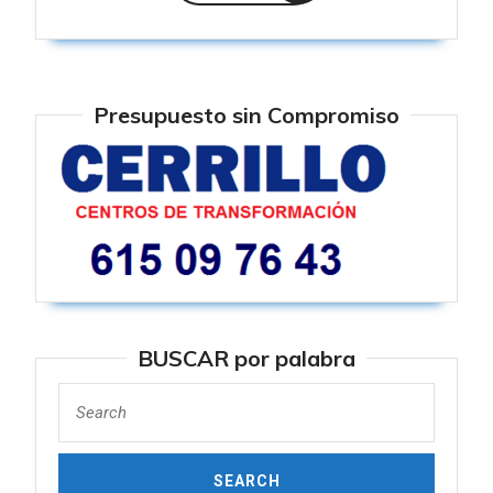
Presupuesto sin Compromiso
BUSCAR por palabra
Search
for: