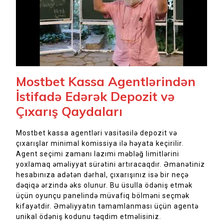
Mostbet Kassa Agentlərindən
İstifadə Edərək Depozit və
Çıxarış Qaydaları
Mostbet kassa agentləri vasitəsilə depozit və
çıxarışlar minimal komissiya ilə həyata keçirilir.
Agent seçimi zamanı lazımi məbləğ limitlərini
yoxlamaq əməliyyat sürətini artıracaqdır. Əmanətiniz
hesabınıza adətən dərhal, çıxarışınız isə bir neçə
dəqiqə ərzində əks olunur. Bu üsulla ödəniş etmək
üçün oyunçu panelində müvafiq bölməni seçmək
kifayətdir. Əməliyyatın tamamlanması üçün agentə
unikal ödəniş kodunu təqdim etməlisiniz.