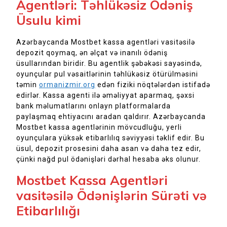
Agentləri: Təhlükəsiz Ödəniş
Üsulu kimi
Azərbaycanda Mostbet kassa agentləri vasitəsilə
depozit qoymaq, ən əlçat və inanılı ödəniş
üsullarından biridir. Bu agentlik şəbəkəsi sayəsində,
oyunçular pul vəsaitlərinin təhlükəsiz ötürülməsini
təmin
ormanizmir.org
edən fiziki nöqtələrdən istifadə
edirlər. Kassa agenti ilə əməliyyat aparmaq, şəxsi
bank məlumatlarını onlayn platformalarda
paylaşmaq ehtiyacını aradan qaldırır. Azərbaycanda
Mostbet kassa agentlərinin mövcudluğu, yerli
oyunçulara yüksək etibarlılıq səviyyəsi təklif edir. Bu
üsul, depozit prosesini daha asan və daha tez edir,
çünki nağd pul ödənişləri dərhal hesaba əks olunur.
Mostbet Kassa Agentləri
vasitəsilə Ödənişlərin Sürəti və
Etibarlılığı