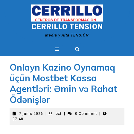
Skip
to
content
CERRILLO TENSION
Media y Alta TENSIÓN
Open
Button
Onlayn Kazino Oynamaq
üçün Mostbet Kassa
Agentləri: Əmin və Rahat
Ödənişlər
7
ext
7 junio 2026
|
ext
|
0 Comment
|
junio
07:48
2026