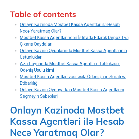
Table of contents
Onlayn Kazinoda Mostbet Kassa Agentləri ilə Hesab
Necə Yaratmaq Olar?
Mostbet Kassa Agentlərindən İstifadə Edərək Depozit və
Çıxarış Qaydaları
Onlayn Kazino Oyunlarında Mostbet Kassa Agentlərinin
Üstünlükləri
Azərbaycanda Mostbet Kassa Agentləri: Təhlükəsiz
Ödəniş Üsulu kimi
Mostbet Kassa Agentləri vasitəsilə Ödənişlərin Sürəti və
Etibarlılığı
Onlayn Kazino Oynayarkən Mostbet Kassa Agentlərini
Seçməyin Səbəbləri
Onlayn Kazinoda Mostbet
Kassa Agentləri ilə Hesab
Necə Yaratmaq Olar?