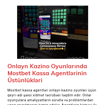
Onlayn Kazino Oyunlarında
Mostbet Kassa Agentlərinin
Üstünlükləri
Mostbet kassa agentləri onlayn kazino oyunları üçün
qeyri-adi şəxsi xidmət təcrübəsi təqdim edir. Onlar
oyunçulara əməliyyatların sürətlə və problemlərdən