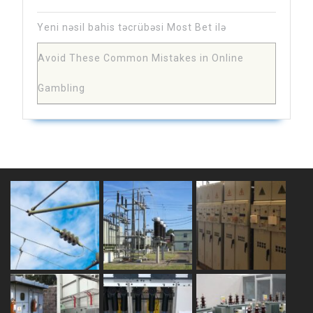
Yeni nəsil bahis təcrübəsi Most Bet ilə
Avoid These Common Mistakes in Online
Gambling