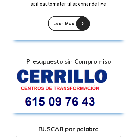
Spenning
spilleautomater til spennende live
og
Leer
Gevinster
Leer Más
Más
Presupuesto sin Compromiso
BUSCAR por palabra