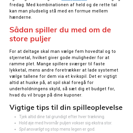
fredag. Med kombinationen af held og de rette tal
kan man pludselig stå med en formue mellem
hænderne.
Sådan spiller du med om de
store puljer
For at deltage skal man vælge fem hovedtal og to
stjernetal, hvilket giver gode muligheder for at
ramme plet. Mange spillere sværger til faste
lykketal, mens andre foretrækker at lade systemet
vælge tallene for dem via et kvikspil. Det er vigtigt
altid at huske på, at spil skal foregå for
underholdningens skyld, så sæt dig et budget for,
hvad du vil bruge på dine kuponer.
Vigtige tips til din spilleoplevelse
Tjek altid dine tal grundigt efter hver trækning.
Hold øje med hvornår puljen vokser sig ekstra stor.
Spil ansvarligt
og stop mens legen er god.