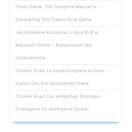
Plinko Game: The Complete Manual to
Conquering This Classic Drop Game
Jak dokładnie Korzystać z Opcji BLIK w
Kasynach Online – Kompendium dla
Użytkowników
Chicken Road: La Guida Completa al Gioco
Casino Che Sta Spopolando l’Italia
Chicken Road: Das endgültige Strategie-
Crashgame für intelligente Spieler