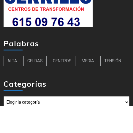
Palabras
ALTA
CELDAS
CENTROS
MEDIA
TENSIÓN
Categorías
Categorías
Política de privacidad