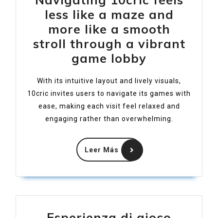
less like a maze and
more like a smooth
stroll through a vibrant
Navigating
game lobby
10cric
With its intuitive layout and lively visuals,
feels
10cric invites users to navigate its games with
less
ease, making each visit feel relaxed and
like
engaging rather than overwhelming.
a
maze
Leer
Leer Más
Más
and
more
like
a
Esperienza di gioco