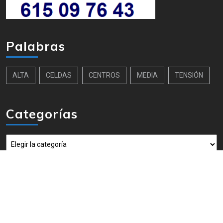
Palabras
ALTA
CELDAS
CENTROS
MEDIA
TENSIÓN
Categorías
Categorías
Política de privacidad
Carpenter WordPress Theme
2021 CERRIMEDITEN SL
Diseño Web y Posicionamiento UNETCOM