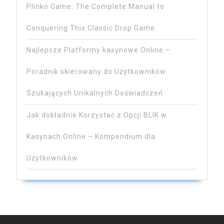
Plinko Game: The Complete Manual to
Conquering This Classic Drop Game
Najlepsze Platformy kasynowe Online –
Poradnik skierowany do Użytkowników
Szukających Unikalnych Doświadczeń
Jak dokładnie Korzystać z Opcji BLIK w
Kasynach Online – Kompendium dla
Użytkowników