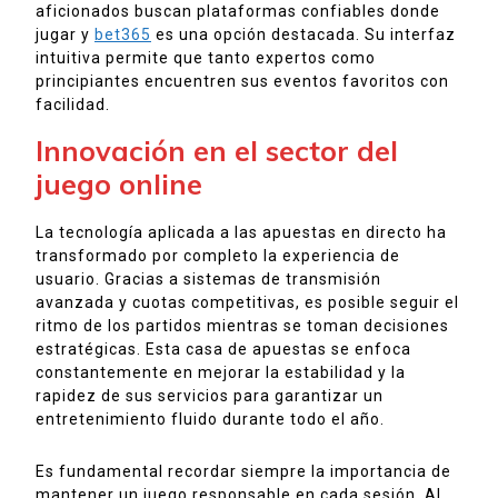
aficionados buscan plataformas confiables donde
jugar y
bet365
es una opción destacada. Su interfaz
intuitiva permite que tanto expertos como
principiantes encuentren sus eventos favoritos con
facilidad.
Innovación en el sector del
juego online
La tecnología aplicada a las apuestas en directo ha
transformado por completo la experiencia de
usuario. Gracias a sistemas de transmisión
avanzada y cuotas competitivas, es posible seguir el
ritmo de los partidos mientras se toman decisiones
estratégicas. Esta casa de apuestas se enfoca
constantemente en mejorar la estabilidad y la
rapidez de sus servicios para garantizar un
entretenimiento fluido durante todo el año.
Es fundamental recordar siempre la importancia de
mantener un juego responsable en cada sesión. Al