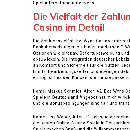
Spielunterhaltung unterwegs.
Die Vielfalt der Zahl
Casino im Detail
Die Zahlungsvielfalt bei Wyns Casino erstreck
Banküberweisungen bis hin zu modernen E-Wall
Optionen wie giropay, Sofortüberweisung und
abzuwickeln. Die Integration deutscher Loka
an Komfort und Sicherheit für die Nutzer. Je
Limits, Bearbeitungszeiten und etwaigen Gebüh
ermöglicht es den Kunden, die für sie passen
Name: Markus Schmidt, Alter: 42. Das Wyns Ca
Spiele in Deutschland Angebot hat mich wirkli
und die Bonusbedingungen sind fair und trans
Name: Lisa Weber, Alter: 31. Ich spiele regel
die besten Online-Casino Spiele in Deutschland
Spiele machen Spaß und die Willkommensprämi