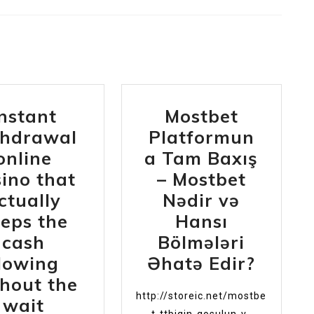
Next
post:
Instant
Mostbet
thdrawal
Platformun
online
a Tam Baxış
sino that
– Mostbet
a
ctually
Nədir və
eps the
Hansı
cash
Bölmələri
Mostb
lowing
Əhatə Edir?
Platf
hout the
http://storeic.net/mostbe
Instant
Tam
wait
t-ttbiqin-qosulun-v-