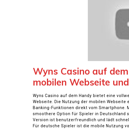
Wyns Casino auf dem
mobilen Webseite und
Wyns Casino auf dem Handy bietet eine vollwe
Webseite. Die Nutzung der mobilen Webseite e
Banking-Funktionen direkt vom Smartphone. M
smoothere Option für Spieler in Deutschland se
Version ist benutzerfreundlich und lädt schne
Für deutsche Spieler ist die mobile Nutzung v