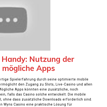
 Handy: Nutzung der
 mögliche Apps
rtige Spielerfahrung durch seine optimierte mobile
rmöglicht den Zugang zu Slots, Live-Casino und allen
ögliche Apps könnten eine zusätzliche, noch
in, falls das Casino solche entwickelt. Die mobile
ll, ohne dass zusätzliche Downloads erforderlich sind.
on Wyns Casino eine praktische Lösung für