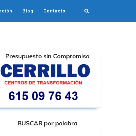
ación
Blog
Contacto
Presupuesto sin Compromiso
BUSCAR por palabra
Search