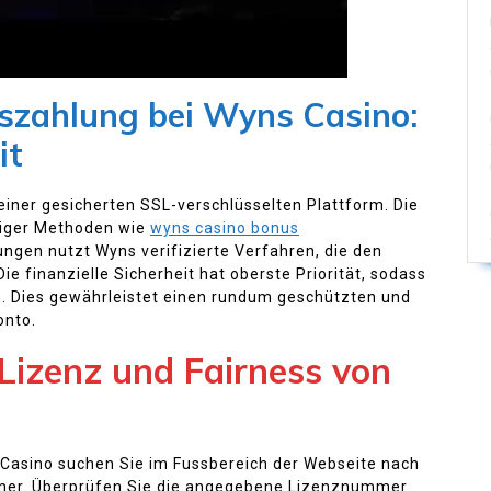
uszahlung bei Wyns Casino:
it
einer gesicherten SSL-verschlüsselten Plattform. Die
rdiger Methoden wie
wyns casino bonus
ngen nutzt Wyns verifizierte Verfahren, die den
e finanzielle Sicherheit hat oberste Priorität, sodass
en. Dies gewährleistet einen rundum geschützten und
onto.
 Lizenz und Fairness von
 Casino suchen Sie im Fussbereich der Webseite nach
mer. Überprüfen Sie die angegebene Lizenznummer