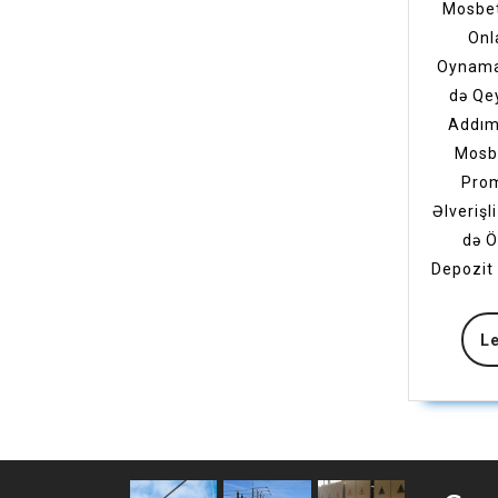
Mosbet
Onl
Oynama
də Qe
Addım
Mosbe
Prom
Əlverişl
də Ö
Depozit
L