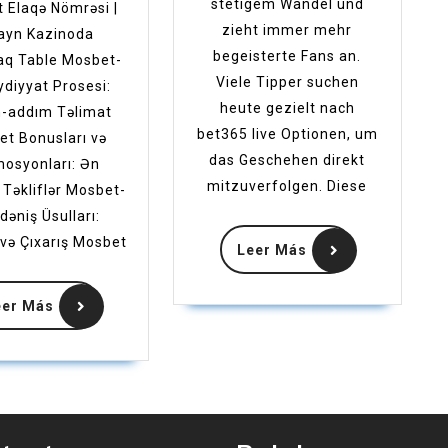
stetigem Wandel und
 Elaqə Nömrəsi |
Mosbet
unter
zieht immer mehr
ayn Kazinoda
Elaqə
deutsche
begeisterte Fans an.
q Table Mosbet-
Nömrəsi
Sportwet
Viele Tipper suchen
ydiyyat Prosesi:
|
ist
heute gezielt nach
-addım Təlimat
bet365 live Optionen, um
Onlayn
t Bonusları və
das Geschehen direkt
osyonları: Ən
Kazinoda
mitzuverfolgen. Diese
i Təkliflər Mosbet-
Oynamaq
dəniş Üsulları:
Leer
 və Çıxarış Mosbet
Leer Más
Más
Leer
eer Más
Más