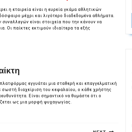
ει η εταιρεία είναι η ευρεία γκάμα αθλητικών
δόσφαιρο μέχρι και λιγότερο διαδεδομένα αθλήματα.
ων συναλλαγών
είναι στοιχεία που την κάνουν να
α. Οι παίκτες εκτιμούν ιδιαίτερα τα εξής
αίκτη
 πλατφόρμας εγγυάται μια σταθερή και επαγγελματική
ε σωστή διαχείριση του κεφαλαίου, ο κάθε χρήστης
πευθυνότητα. Είναι σημαντικό να θυμάστε ότι ο
ζεται ως μια μορφή ψυχαγωγίας.