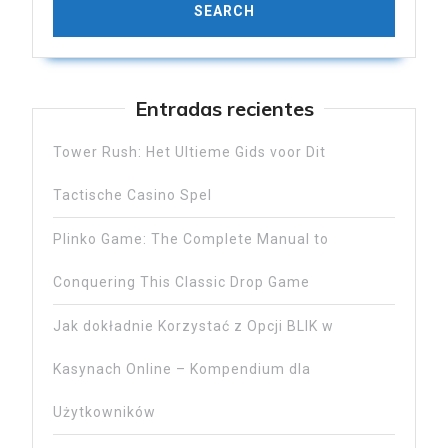
Entradas recientes
Tower Rush: Het Ultieme Gids voor Dit
Tactische Casino Spel
Plinko Game: The Complete Manual to
Conquering This Classic Drop Game
Jak dokładnie Korzystać z Opcji BLIK w
Kasynach Online – Kompendium dla
Użytkowników