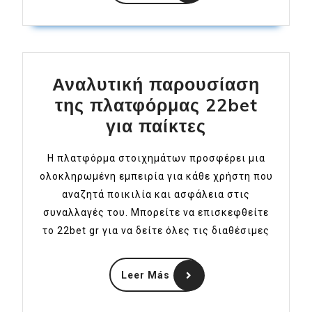
Ease
and
Confidence
Αναλυτική παρουσίαση
της πλατφόρμας 22bet
Αναλυτική
για παίκτες
παρουσίασ
Η πλατφόρμα στοιχημάτων προσφέρει μια
της
ολοκληρωμένη εμπειρία για κάθε χρήστη που
πλατφόρμα
αναζητά ποικιλία και ασφάλεια στις
22bet
συναλλαγές του. Μπορείτε να επισκεφθείτε
για
το 22bet gr για να δείτε όλες τις διαθέσιμες
παίκτες
Leer
Leer Más
Más