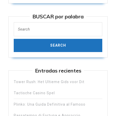
BUSCAR por palabra
Search
for:
Entradas recientes
Tower Rush: Het Ultieme Gids voor Dit
Tactische Casino Spel
Plinko: Una Guida Definitiva al Famoso
Passatempo di Fortuna e Approccio