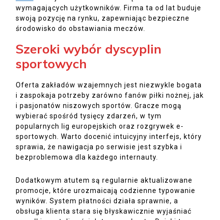
wymagających użytkowników. Firma ta od lat buduje
swoją pozycję na rynku, zapewniając bezpieczne
środowisko do obstawiania meczów.
Szeroki wybór dyscyplin
sportowych
Oferta zakładów wzajemnych jest niezwykle bogata
i zaspokaja potrzeby zarówno fanów piłki nożnej, jak
i pasjonatów niszowych sportów. Gracze mogą
wybierać spośród tysięcy zdarzeń, w tym
popularnych lig europejskich oraz rozgrywek e-
sportowych. Warto docenić intuicyjny interfejs, który
sprawia, że nawigacja po serwisie jest szybka i
bezproblemowa dla każdego internauty.
Dodatkowym atutem są regularnie aktualizowane
promocje, które urozmaicają codzienne typowanie
wyników. System płatności działa sprawnie, a
obsługa klienta stara się błyskawicznie wyjaśniać