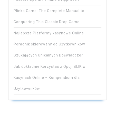
Plinko Game: The Complete Manual to
Conquering This Classic Drop Game
Najlepsze Platformy kasynowe Online –
Poradnik skierowany do Użytkowników
Szukających Unikalnych Doświadczeń
Jak dokładnie Korzystać z Opcji BLIK w
Kasynach Online – Kompendium dla
Użytkowników