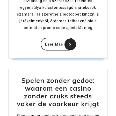
biztonság és a szórakozás tökéletes
részletes
egyensúlya kulcsfontosságú a játékosok
elemzése
számára. Ha szeretné a legtöbbet kihozni a
játékélményből, érdemes felhasználnia a
betmatch promo code ajánlatát még
Leer
Leer Más
Más
Spelen zonder gedoe:
waarom een casino
zonder cruks steeds
Spel
vaker de voorkeur krijgt
zond
Steeds meer spelers kiezen voor een casino