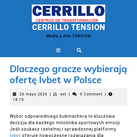
Skip
to
content
CERRILLO TENSION
Media y Alta TENSIÓN
Open
Button
Dlaczego gracze wybierają
ofertę lvbet w Polsce
26
ext
26 mayo 2026
|
ext
|
0 Comment
|
mayo
18:10
2026
Wybór odpowiedniego bukmachera to kluczowa
decyzja dla każdego miłośnika sportowych emocji.
Jeśli szukasz rzetelnej i sprawdzonej platformy,
lvbet
oferuje nowoczesne rozwiązania dla