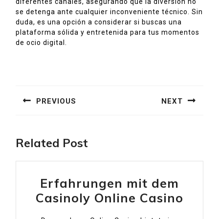
diferentes canales, asegurando que la diversión no
se detenga ante cualquier inconveniente técnico. Sin
duda, es una opción a considerar si buscas una
plataforma sólida y entretenida para tus momentos
de ocio digital.
Navegación
de
PREVIOUS
NEXT
entradas
Previous
Next
post:
post:
Related Post
Erfahrungen mit dem
Erfa
Casinoly Online Casino
mit