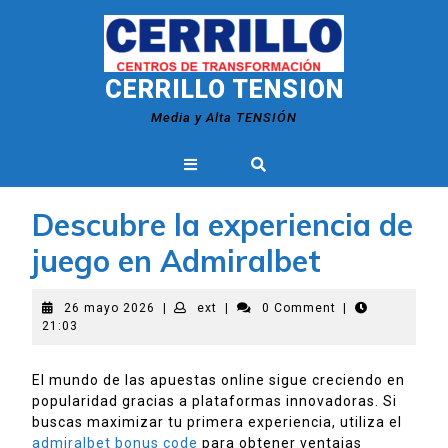
Skip
to
content
CERRILLO TENSION
Media y Alta TENSIÓN
Open
Button
Descubre la experiencia de
juego en Admiralbet
26
ext
26 mayo 2026
|
ext
|
0 Comment
|
mayo
21:03
2026
El mundo de las apuestas online sigue creciendo en
popularidad gracias a plataformas innovadoras. Si
buscas maximizar tu primera experiencia, utiliza el
admiralbet bonus code
para obtener ventajas