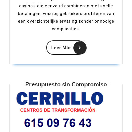
een
casino’s die eenvoud combineren met snelle
crypto
betalingen, waarbij gebruikers profiteren van
casino
een overzichtelijke ervaring zonder onnodige
in
complicaties.
Nederland
Leer
zonder
Leer Más
Más
ingewikkelde
regels
of
gedoe
Presupuesto sin Compromiso