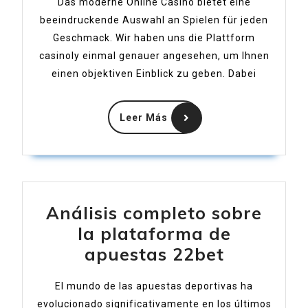
Das moderne Online Casino bietet eine
dem
beeindruckende Auswahl an Spielen für jeden
Casin
Geschmack. Wir haben uns die Plattform
Onlin
casinoly einmal genauer angesehen, um Ihnen
Casi
einen objektiven Einblick zu geben. Dabei
Leer
Leer Más
Más
Análisis completo sobre
la plataforma de
Análisis
apuestas 22bet
completo
El mundo de las apuestas deportivas ha
sobre
evolucionado significativamente en los últimos