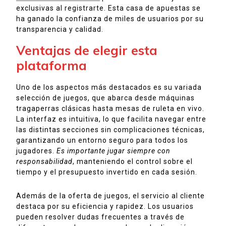
exclusivas al registrarte. Esta casa de apuestas se
ha ganado la confianza de miles de usuarios por su
transparencia y calidad.
Ventajas de elegir esta
plataforma
Uno de los aspectos más destacados es su variada
selección de juegos, que abarca desde máquinas
tragaperras clásicas hasta mesas de ruleta en vivo.
La interfaz es intuitiva, lo que facilita navegar entre
las distintas secciones sin complicaciones técnicas,
garantizando un entorno seguro para todos los
jugadores.
Es importante jugar siempre con
responsabilidad
, manteniendo el control sobre el
tiempo y el presupuesto invertido en cada sesión.
Además de la oferta de juegos, el servicio al cliente
destaca por su eficiencia y rapidez. Los usuarios
pueden resolver dudas frecuentes a través de