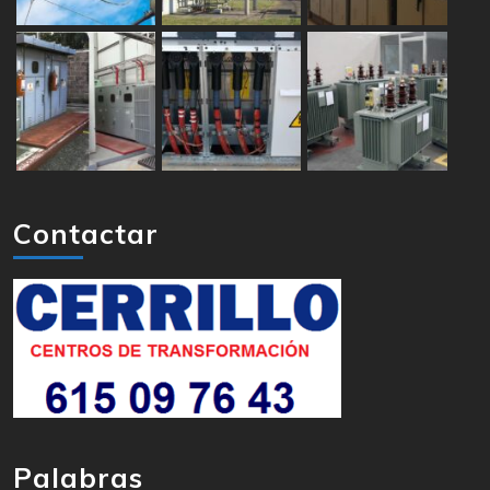
Contactar
Palabras