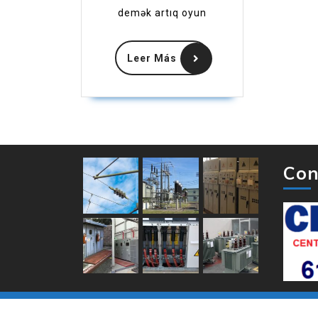
demək artıq oyun
Nədir
və
Leer
Kimlər
Leer Más
Más
Üçündür?
Con
Carpenter Word