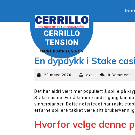
Skip
to
Inic
content
CERRILLO
TENSION
Media y Alta TENSIÓN
En dypdykk i Stake casi
23
ext
23 mayo 2026
|
ext
|
0 Comment
|
mayo
2026
Det har aldri vært mer populært å spille på kr
Stake casino. For å komme godt i gang kan d
vinnersjanser. Dette nettstedet har raskt eta
erfarne spillere takket være sitt brukervennlig
Hvorfor velge denne 