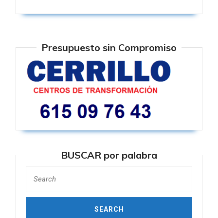
Presupuesto sin Compromiso
BUSCAR por palabra
Search
for: