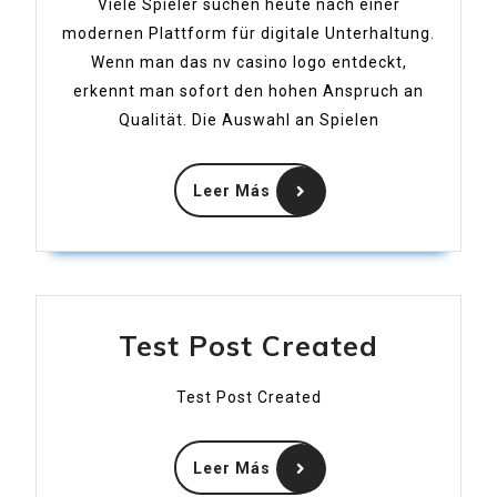
Viele Spieler suchen heute nach einer
hinte
modernen Plattform für digitale Unterhaltung.
dem
Wenn man das nv casino logo entdeckt,
nv
erkennt man sofort den hohen Anspruch an
casin
Qualität. Die Auswahl an Spielen
Konz
Leer
Leer Más
Más
Test
Test Post Created
Post
Test Post Created
Created
Leer
Leer Más
Más