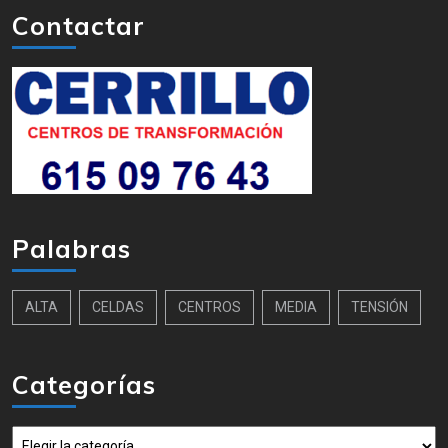
Contactar
Palabras
ALTA
CELDAS
CENTROS
MEDIA
TENSIÓN
Categorías
Categorías