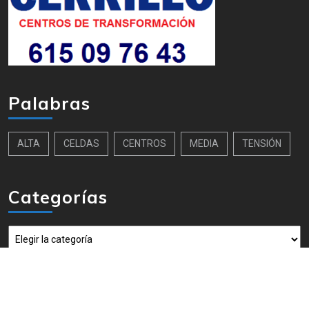
Palabras
ALTA
CELDAS
CENTROS
MEDIA
TENSIÓN
Categorías
Categorías
Política de privacidad