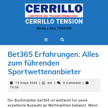
Skip
to
content
CERRILLO TENSION
Media y Alta TENSIÓN
Open
Button
Bet365 Erfahrungen: Alles
zum führenden
Sportwettenanbieter
19
ext
19 mayo 2026
|
ext
|
0 Comment
|
mayo
16:50
2026
Der Buchmacher bet365 ist weltweit für seine
exzellente Auswahl an Wettmärkten bekannt. Wenn