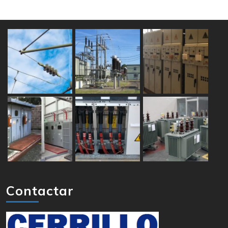
Contactar