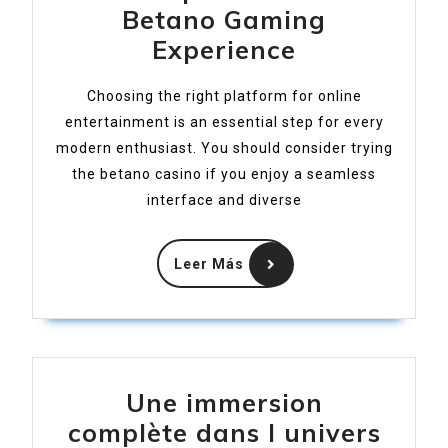
Betano Gaming
An
Experience
In-
Choosing the right platform for online
Depth
entertainment is an essential step for every
Look
modern enthusiast. You should consider trying
at
the betano casino if you enjoy a seamless
the
interface and diverse
Betano
Leer
Gaming
Leer Más
Más
Experience
Une immersion
complète dans l univers