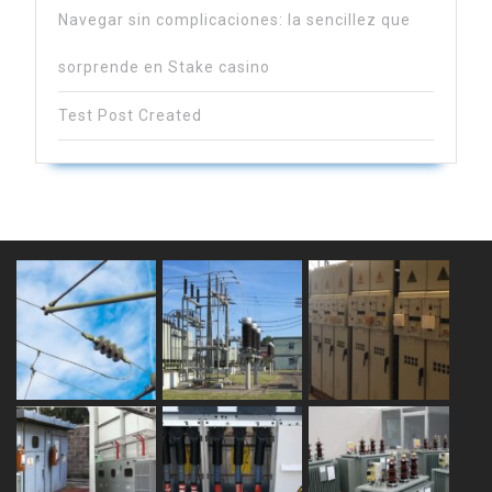
Navegar sin complicaciones: la sencillez que
sorprende en Stake casino
Test Post Created