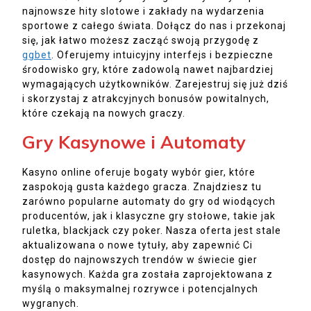
najnowsze hity slotowe i zakłady na wydarzenia
sportowe z całego świata. Dołącz do nas i przekonaj
się, jak łatwo możesz zacząć swoją przygodę z
ggbet
. Oferujemy intuicyjny interfejs i bezpieczne
środowisko gry, które zadowolą nawet najbardziej
wymagających użytkowników. Zarejestruj się już dziś
i skorzystaj z atrakcyjnych bonusów powitalnych,
które czekają na nowych graczy.
Gry Kasynowe i Automaty
Kasyno online oferuje bogaty wybór gier, które
zaspokoją gusta każdego gracza. Znajdziesz tu
zarówno popularne automaty do gry od wiodących
producentów, jak i klasyczne gry stołowe, takie jak
ruletka, blackjack czy poker. Nasza oferta jest stale
aktualizowana o nowe tytuły, aby zapewnić Ci
dostęp do najnowszych trendów w świecie gier
kasynowych. Każda gra została zaprojektowana z
myślą o maksymalnej rozrywce i potencjalnych
wygranych.