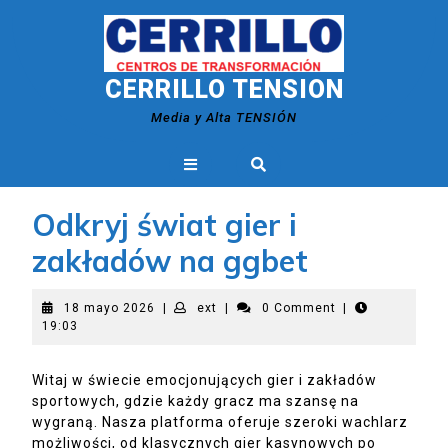
Skip
to
content
CERRILLO TENSION
Media y Alta TENSIÓN
Open
Button
Odkryj świat gier i
zakładów na ggbet
18
ext
18 mayo 2026
|
ext
|
0 Comment
|
mayo
19:03
2026
Witaj w świecie emocjonujących gier i zakładów
sportowych, gdzie każdy gracz ma szansę na
wygraną. Nasza platforma oferuje szeroki wachlarz
możliwości, od klasycznych gier kasynowych po