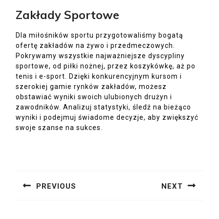
Zakłady Sportowe
Dla miłośników sportu przygotowaliśmy bogatą
ofertę zakładów na żywo i przedmeczowych.
Pokrywamy wszystkie najważniejsze dyscypliny
sportowe, od piłki nożnej, przez koszykówkę, aż po
tenis i e-sport. Dzięki konkurencyjnym kursom i
szerokiej gamie rynków zakładów, możesz
obstawiać wyniki swoich ulubionych drużyn i
zawodników. Analizuj statystyki, śledź na bieżąco
wyniki i podejmuj świadome decyzje, aby zwiększyć
swoje szanse na sukces.
Navegación
de
PREVIOUS
NEXT
entradas
Previous
Next
post:
post: