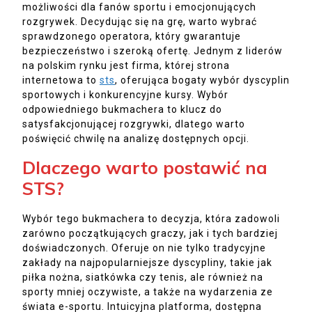
możliwości dla fanów sportu i emocjonujących
rozgrywek. Decydując się na grę, warto wybrać
sprawdzonego operatora, który gwarantuje
bezpieczeństwo i szeroką ofertę. Jednym z liderów
na polskim rynku jest firma, której strona
internetowa to
sts
, oferująca bogaty wybór dyscyplin
sportowych i konkurencyjne kursy. Wybór
odpowiedniego bukmachera to klucz do
satysfakcjonującej rozgrywki, dlatego warto
poświęcić chwilę na analizę dostępnych opcji.
Dlaczego warto postawić na
STS?
Wybór tego bukmachera to decyzja, która zadowoli
zarówno początkujących graczy, jak i tych bardziej
doświadczonych. Oferuje on nie tylko tradycyjne
zakłady na najpopularniejsze dyscypliny, takie jak
piłka nożna, siatkówka czy tenis, ale również na
sporty mniej oczywiste, a także na wydarzenia ze
świata e-sportu. Intuicyjna platforma, dostępna