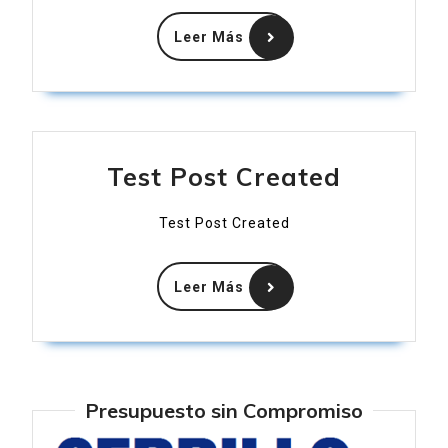
juego
Leer
en
Leer Más
Más
Betway
Test
Test Post Created
Post
Test Post Created
Created
Leer
Leer Más
Más
Presupuesto sin Compromiso