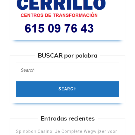
BUSCAR por palabra
Search
for:
Entradas recientes
Spinobon Casino: Je Complete Wegwijzer voor