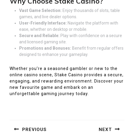
Why Choose Stake Casino?
Vast Game Selection:
Enjoy thousands of slots, table
games, and live dealer options.
User-Friendly Interface:
Navigate the platform with
ease, whether on desktop or mobile.
Secure and Reliable:
Play with confidence on a secure
and licensed gaming site.
Promotions and Bonuses:
Benefit from regular offers
designed to enhance your gameplay.
Whether you’re a seasoned gambler or new to the
online casino scene, Stake Casino provides a secure,
engaging, and rewarding environment. Discover your
new favourite game and embark on an
unforgettable gaming journey today.
Navegación
de
PREVIOUS
NEXT
entradas