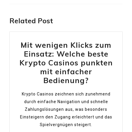
Previous
Next
post:
post:
Related Post
Mit wenigen Klicks zum
Einsatz: Welche beste
Krypto Casinos punkten
mit einfacher
Mit
Bedienung?
wenigen
Krypto Casinos zeichnen sich zunehmend
Klicks
durch einfache Navigation und schnelle
zum
Zahlungslösungen aus, was besonders
Einsatz:
Einsteigern den Zugang erleichtert und das
Welche
Spielvergnügen steigert.