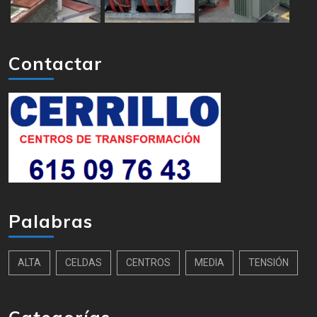
Contactar
Palabras
ALTA
CELDAS
CENTROS
MEDIA
TENSIÓN