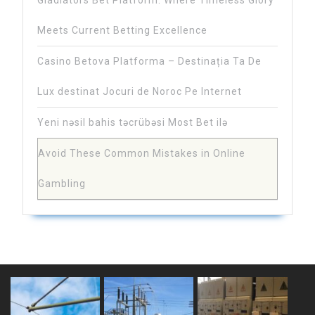
Gladiators Bet Platform: Where Timeless Glory
Meets Current Betting Excellence
Casino Betova Platforma – Destinația Ta De
Lux destinat Jocuri de Noroc Pe Internet
Yeni nəsil bahis təcrübəsi Most Bet ilə
Avoid These Common Mistakes in Online
Gambling