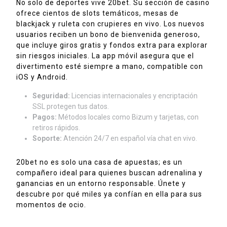
No solo de deportes vive 20bet. Su sección de casino
ofrece cientos de slots temáticos, mesas de
blackjack y ruleta con crupieres en vivo. Los nuevos
usuarios reciben un bono de bienvenida generoso,
que incluye giros gratis y fondos extra para explorar
sin riesgos iniciales. La app móvil asegura que el
divertimento esté siempre a mano, compatible con
iOS y Android.
Seguridad:
Licencias internacionales y encriptación
SSL protegen tus datos.
Pagos:
Métodos locales como Bizum y tarjetas, con
retiros rápidos.
Soporte:
Atención 24/7 en español vía chat en vivo.
20bet no es solo una casa de apuestas; es un
compañero ideal para quienes buscan adrenalina y
ganancias en un entorno responsable. Únete y
descubre por qué miles ya confían en ella para sus
momentos de ocio.