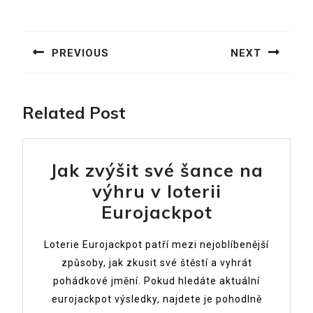
Navegación
de
PREVIOUS
NEXT
entradas
Previous
Next
post:
post:
Related Post
Jak zvýšit své šance na
výhru v loterii
Jak
Eurojackpot
zvýšit
Loterie Eurojackpot patří mezi nejoblíbenější
své
způsoby, jak zkusit své štěstí a vyhrát
šance
pohádkové jmění. Pokud hledáte aktuální
na
eurojackpot výsledky, najdete je pohodlně